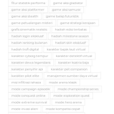
fitur statistik performa
game aksi gladiator
game aksi platformer
game aksi samurai
game aksi stealth
game balap futuristik
game petualangan misteri
game strategi kerajaan
grafis sinematik realistis
hadiah edisi terbatas
hadiah login eksklusif
hadiah milestone season
hadiah ranking bulanan
hadiah skin eksklusif
hadiah trofi digital
karakter bajak laut virtual
karakter cyborg tempur
karakter detektif virtual
karakter dewa legendaris
karakter ksatria baja
karakter penyihir api
karakter pet companion
karakter pilot elite
manajemen sumber daya virtual
misi infiltrasi rahasia
mode arena klasik
mode campaign episodik
mode championship series
mode conquest online
mode exploration quest
mode extreme survival
mode hero arena
mode invasi alien
mode kompetisi cepat