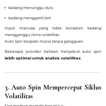
kadang menunggu dulu
kadang mengganti bet
Input manusia yang tidak konsisten kadang
mengganggu ritme volatilitas.
Auto spin berjalan mulus tanpa gangguan.
Beberapa provider bahkan menyebut auto spin
lebih optimal untuk analisis volatilitas
.
3. Auto Spin Mempercepat Siklus
Volatilitas
Slot modern memiliki tiga siklus: