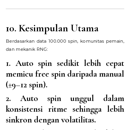
10. Kesimpulan Utama
Berdasarkan data 100.000 spin, komunitas pemain,
dan mekanik RNG:
1. Auto spin sedikit lebih cepat
memicu free spin daripada manual
(±9–12 spin).
2. Auto spin unggul dalam
konsistensi ritme sehingga lebih
sinkron dengan volatilitas.