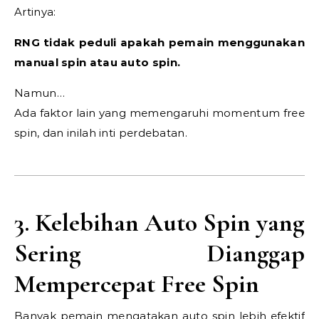
Artinya:
RNG tidak peduli apakah pemain menggunakan
manual spin atau auto spin.
Namun…
Ada faktor lain yang memengaruhi momentum free
spin, dan inilah inti perdebatan.
3. Kelebihan Auto Spin yang
Sering Dianggap
Mempercepat Free Spin
Banyak pemain mengatakan auto spin lebih efektif