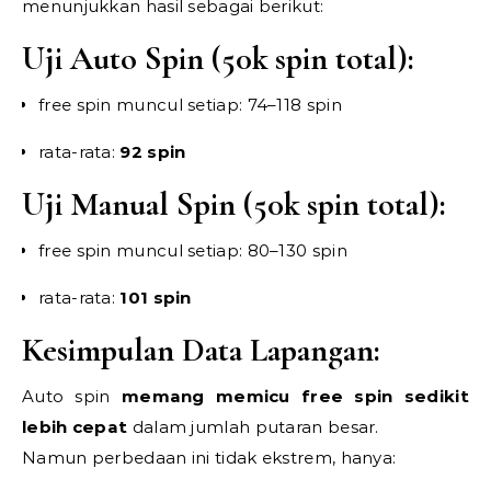
menunjukkan hasil sebagai berikut:
Uji Auto Spin (50k spin total):
free spin muncul setiap: 74–118 spin
rata-rata:
92 spin
Uji Manual Spin (50k spin total):
free spin muncul setiap: 80–130 spin
rata-rata:
101 spin
Kesimpulan Data Lapangan:
Auto spin
memang memicu free spin sedikit
lebih cepat
dalam jumlah putaran besar.
Namun perbedaan ini tidak ekstrem, hanya: