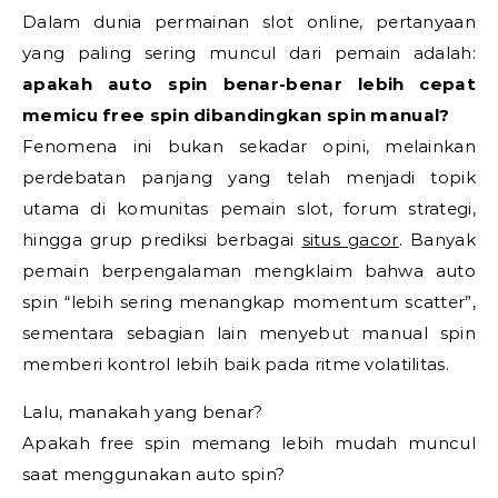
Dalam dunia permainan slot online, pertanyaan
yang paling sering muncul dari pemain adalah:
apakah auto spin benar-benar lebih cepat
memicu free spin dibandingkan spin manual?
Fenomena ini bukan sekadar opini, melainkan
perdebatan panjang yang telah menjadi topik
utama di komunitas pemain slot, forum strategi,
hingga grup prediksi berbagai
situs gacor
. Banyak
pemain berpengalaman mengklaim bahwa auto
spin “lebih sering menangkap momentum scatter”,
sementara sebagian lain menyebut manual spin
memberi kontrol lebih baik pada ritme volatilitas.
Lalu, manakah yang benar?
Apakah free spin memang lebih mudah muncul
saat menggunakan auto spin?