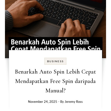
BUSINESS
Benarkah Auto Spin Lebih Cepat
Mendapatkan Free Spin daripada
Manual?
November 24, 2025
- By
Jeremy Ross