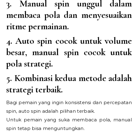
3. Manual spin unggul dalam
membaca pola dan menyesuaikan
ritme permainan.
4. Auto spin cocok untuk volume
besar, manual spin cocok untuk
pola strategi.
5. Kombinasi kedua metode adalah
strategi terbaik.
Bagi pemain yang ingin konsistensi dan percepatan
spin, auto spin adalah pilihan terbaik.
Untuk pemain yang suka membaca pola, manual
spin tetap bisa menguntungkan.