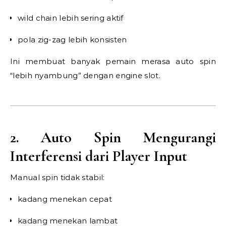
wild chain lebih sering aktif
pola zig-zag lebih konsisten
Ini membuat banyak pemain merasa auto spin
“lebih nyambung” dengan engine slot.
2. Auto Spin Mengurangi
Interferensi dari Player Input
Manual spin tidak stabil:
kadang menekan cepat
kadang menekan lambat