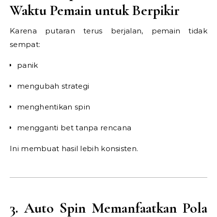
Waktu Pemain untuk Berpikir
Karena putaran terus berjalan, pemain tidak
sempat:
panik
mengubah strategi
menghentikan spin
mengganti bet tanpa rencana
Ini membuat hasil lebih konsisten.
3. Auto Spin Memanfaatkan Pola