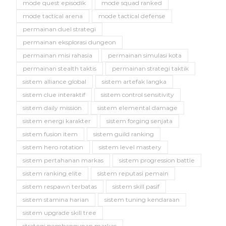
mode quest episodik
mode squad ranked
mode tactical arena
mode tactical defense
permainan duel strategi
permainan eksplorasi dungeon
permainan misi rahasia
permainan simulasi kota
permainan stealth taktis
permainan strategi taktik
sistem alliance global
sistem artefak langka
sistem clue interaktif
sistem control sensitivity
sistem daily mission
sistem elemental damage
sistem energi karakter
sistem forging senjata
sistem fusion item
sistem guild ranking
sistem hero rotation
sistem level mastery
sistem pertahanan markas
sistem progression battle
sistem ranking elite
sistem reputasi pemain
sistem respawn terbatas
sistem skill pasif
sistem stamina harian
sistem tuning kendaraan
sistem upgrade skill tree
strategi pembangunan markas