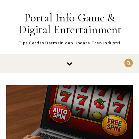
Skip to content
Portal Info Game &
Digital Entertainment
Tips Cerdas Bermain dan Update Tren Industri