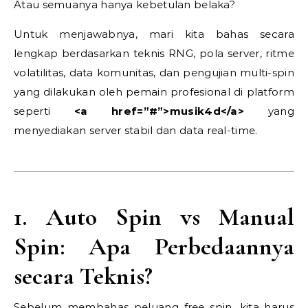
Atau semuanya hanya kebetulan belaka?
Untuk menjawabnya, mari kita bahas secara
lengkap berdasarkan teknis RNG, pola server, ritme
volatilitas, data komunitas, dan pengujian multi-spin
yang dilakukan oleh pemain profesional di platform
seperti
<a href=”#”>musik4d</a>
yang
menyediakan server stabil dan data real-time.
1. Auto Spin vs Manual
Spin: Apa Perbedaannya
secara Teknis?
Sebelum membahas peluang free spin, kita harus