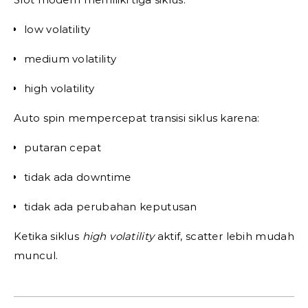
low volatility
medium volatility
high volatility
Auto spin mempercepat transisi siklus karena:
putaran cepat
tidak ada downtime
tidak ada perubahan keputusan
Ketika siklus
high volatility
aktif, scatter lebih mudah
muncul.