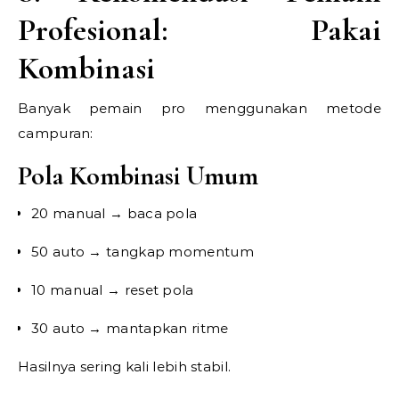
Profesional: Pakai
Kombinasi
Banyak pemain pro menggunakan metode
campuran:
Pola Kombinasi Umum
20 manual → baca pola
50 auto → tangkap momentum
10 manual → reset pola
30 auto → mantapkan ritme
Hasilnya sering kali lebih stabil.