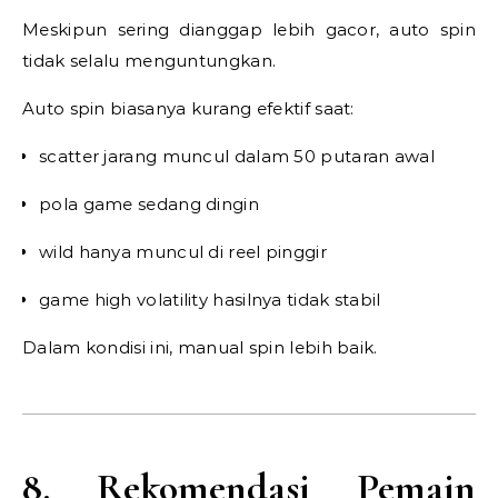
Meskipun sering dianggap lebih gacor, auto spin
tidak selalu menguntungkan.
Auto spin biasanya kurang efektif saat:
scatter jarang muncul dalam 50 putaran awal
pola game sedang dingin
wild hanya muncul di reel pinggir
game high volatility hasilnya tidak stabil
Dalam kondisi ini, manual spin lebih baik.
8. Rekomendasi Pemain