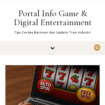
Skip to content
Portal Info Game &
Digital Entertainment
Tips Cerdas Bermain dan Update Tren Industri