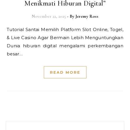
Menikmati Hiburan Digital”
November 22, 2025
- By
Jeremy Ross
Tutorial Santai Memilih Platform Slot Online, Togel,
& Live Casino Agar Bermain Lebih Menguntungkan
Dunia hiburan digital mengalami perkembangan
besar…
READ MORE
Search for: