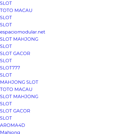
SLOT
TOTO MACAU
SLOT
SLOT
espaciomodular.net
SLOT MAHJONG
SLOT
SLOT GACOR
SLOT
SLOT777
SLOT
MAHJONG SLOT
TOTO MACAU
SLOT MAHJONG
SLOT
SLOT GACOR
SLOT
AROMA4D
Mahjong