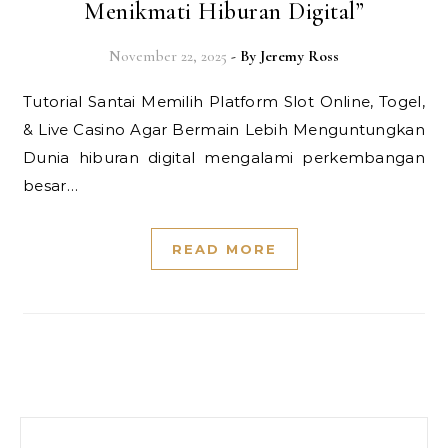
Menikmati Hiburan Digital”
November 22, 2025
- By
Jeremy Ross
Tutorial Santai Memilih Platform Slot Online, Togel,
& Live Casino Agar Bermain Lebih Menguntungkan
Dunia hiburan digital mengalami perkembangan
besar…
READ MORE
Search for: