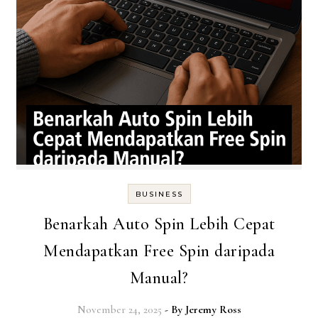
BUSINESS
Benarkah Auto Spin Lebih Cepat
Mendapatkan Free Spin daripada
Manual?
November 24, 2025
- By
Jeremy Ross