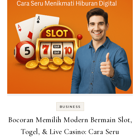
BUSINESS
Bocoran Memilih Modern Bermain Slot,
Togel, & Live Casino: Cara Seru