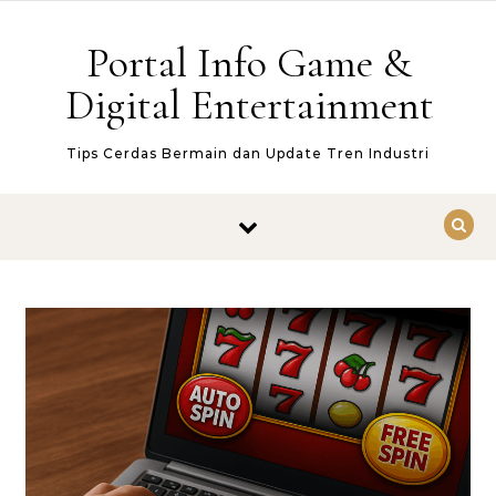
Skip to content
Portal Info Game &
Digital Entertainment
Tips Cerdas Bermain dan Update Tren Industri