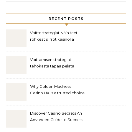
RECENT POSTS
Voittostrategiat Näin teet
rohkeat siirrot kasinolla
Voittamisen strategiat
tehokasta tapaa pelata
uhkapelejä viisaasti
Why Golden Madness
Casino UK is a trusted choice
for UK players in 2026
Discover Casino Secrets An
Advanced Guide to Success