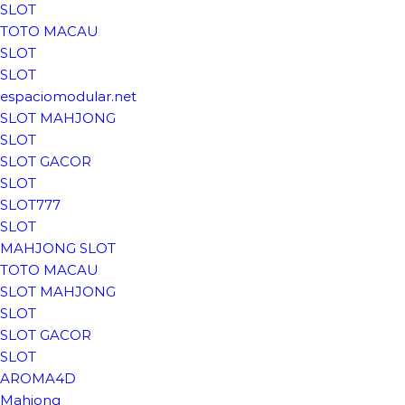
SLOT
TOTO MACAU
SLOT
SLOT
espaciomodular.net
SLOT MAHJONG
SLOT
SLOT GACOR
SLOT
SLOT777
SLOT
MAHJONG SLOT
TOTO MACAU
SLOT MAHJONG
SLOT
SLOT GACOR
SLOT
AROMA4D
Mahjong