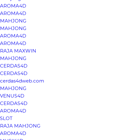
AROMA4D
AROMA4D
MAHJONG
MAHJONG
AROMA4D
AROMA4D
RAJA MAXWIN
MAHJONG
CERDAS4D
CERDAS4D
cerdas4dweb.com
MAHJONG
VENUS4D
CERDAS4D
AROMA4D
SLOT
RAJA MAHJONG
AROMA4D