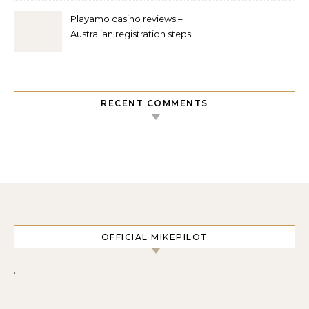
Playamo casino reviews –
Australian registration steps
guide
RECENT COMMENTS
OFFICIAL MIKEPILOT
.