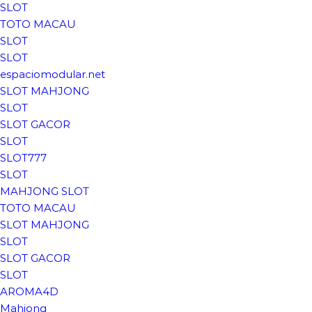
SLOT
TOTO MACAU
SLOT
SLOT
espaciomodular.net
SLOT MAHJONG
SLOT
SLOT GACOR
SLOT
SLOT777
SLOT
MAHJONG SLOT
TOTO MACAU
SLOT MAHJONG
SLOT
SLOT GACOR
SLOT
AROMA4D
Mahjong