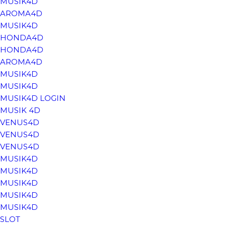
MUSIK4D
AROMA4D
MUSIK4D
HONDA4D
HONDA4D
AROMA4D
MUSIK4D
MUSIK4D
MUSIK4D LOGIN
MUSIK 4D
VENUS4D
VENUS4D
VENUS4D
MUSIK4D
MUSIK4D
MUSIK4D
MUSIK4D
MUSIK4D
SLOT