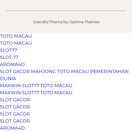
Graceful Theme by
Optima Themes
TOTO MACAU
TOTO MACAU
SLOT77
SLOT 77
AROMA4D
SLOT GACOR MAHJONG TOTO MACAU PEMERINTAHAN
DUNIA
MAXWIN SLOT77 TOTO MACAU
MAXWIN SLOT77 TOTO MACAU
SLOT GACOR
SLOT GACOR
SLOT GACOR
SLOT GACOR
AROMA4D