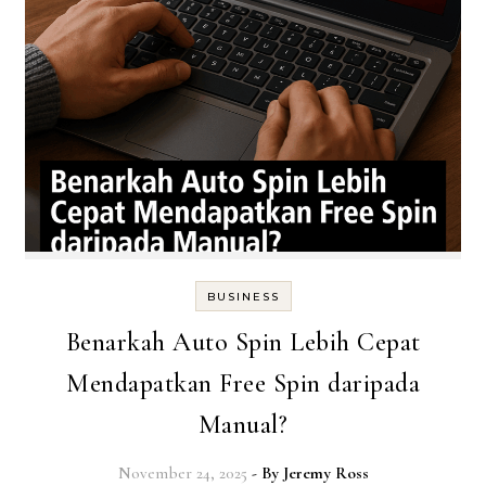
BUSINESS
Benarkah Auto Spin Lebih Cepat
Mendapatkan Free Spin daripada
Manual?
November 24, 2025
- By
Jeremy Ross