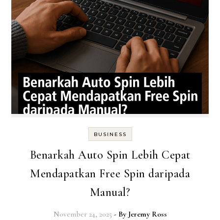
BUSINESS
Benarkah Auto Spin Lebih Cepat
Mendapatkan Free Spin daripada
Manual?
November 24, 2025
- By
Jeremy Ross