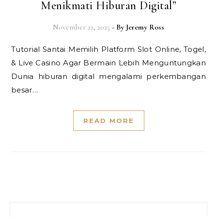
Menikmati Hiburan Digital”
November 22, 2025
- By
Jeremy Ross
Tutorial Santai Memilih Platform Slot Online, Togel,
& Live Casino Agar Bermain Lebih Menguntungkan
Dunia hiburan digital mengalami perkembangan
besar…
READ MORE
Search for: