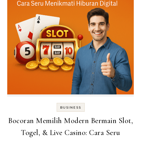
BUSINESS
Bocoran Memilih Modern Bermain Slot,
Togel, & Live Casino: Cara Seru