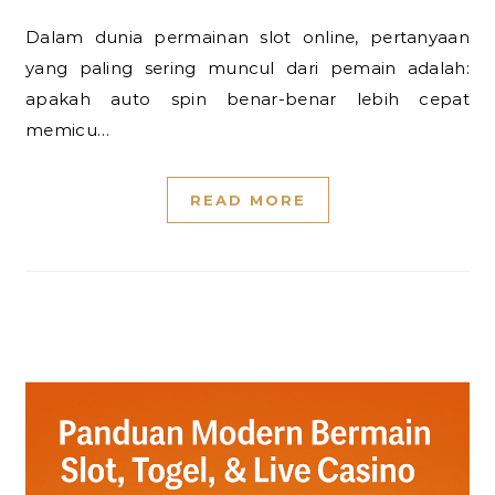
Dalam dunia permainan slot online, pertanyaan
yang paling sering muncul dari pemain adalah:
apakah auto spin benar-benar lebih cepat
memicu…
READ MORE