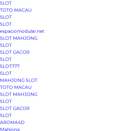
SLOT
TOTO MACAU
SLOT
SLOT
espaciomodular.net
SLOT MAHJONG
SLOT
SLOT GACOR
SLOT
SLOT777
SLOT
MAHJONG SLOT
TOTO MACAU
SLOT MAHJONG
SLOT
SLOT GACOR
SLOT
AROMA4D
Mahjong