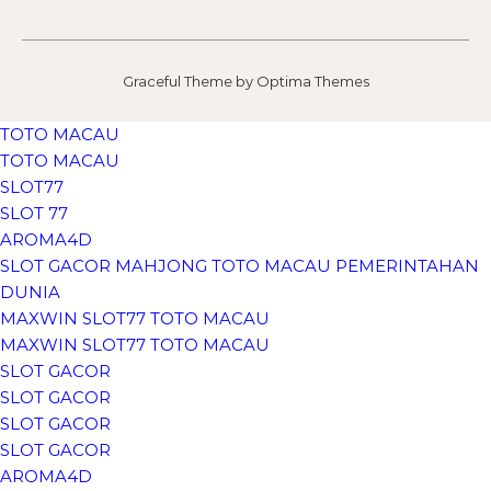
Graceful Theme by
Optima Themes
TOTO MACAU
TOTO MACAU
SLOT77
SLOT 77
AROMA4D
SLOT GACOR MAHJONG TOTO MACAU PEMERINTAHAN
DUNIA
MAXWIN SLOT77 TOTO MACAU
MAXWIN SLOT77 TOTO MACAU
SLOT GACOR
SLOT GACOR
SLOT GACOR
SLOT GACOR
AROMA4D