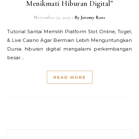
Menikmati Hiburan Digital”
November 22, 2025
- By
Jeremy Ross
Tutorial Santai Memilih Platform Slot Online, Togel,
& Live Casino Agar Bermain Lebih Menguntungkan
Dunia hiburan digital mengalami perkembangan
besar…
READ MORE
Search for: