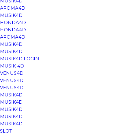
MUSIK4D
AROMA4D
MUSIK4D
HONDA4D
HONDA4D
AROMA4D
MUSIK4D
MUSIK4D
MUSIK4D LOGIN
MUSIK 4D
VENUS4D
VENUS4D
VENUS4D
MUSIK4D
MUSIK4D
MUSIK4D
MUSIK4D
MUSIK4D
SLOT