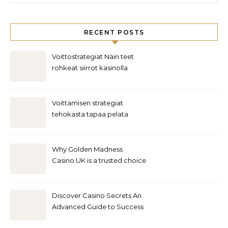
RECENT POSTS
Voittostrategiat Näin teet
rohkeat siirrot kasinolla
Voittamisen strategiat
tehokasta tapaa pelata
uhkapelejä viisaasti
Why Golden Madness
Casino UK is a trusted choice
for UK players in 2026
Discover Casino Secrets An
Advanced Guide to Success