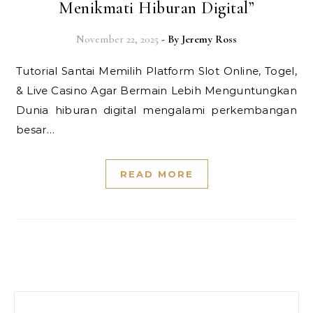
Menikmati Hiburan Digital”
November 22, 2025
- By
Jeremy Ross
Tutorial Santai Memilih Platform Slot Online, Togel,
& Live Casino Agar Bermain Lebih Menguntungkan
Dunia hiburan digital mengalami perkembangan
besar…
READ MORE
Search for: