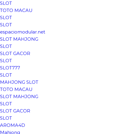
SLOT
TOTO MACAU
SLOT
SLOT
espaciomodular.net
SLOT MAHJONG
SLOT
SLOT GACOR
SLOT
SLOT777
SLOT
MAHJONG SLOT
TOTO MACAU
SLOT MAHJONG
SLOT
SLOT GACOR
SLOT
AROMA4D
Mahjong