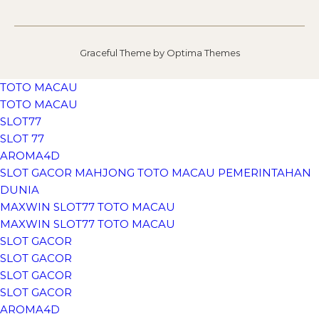
Graceful Theme by
Optima Themes
TOTO MACAU
TOTO MACAU
SLOT77
SLOT 77
AROMA4D
SLOT GACOR MAHJONG TOTO MACAU PEMERINTAHAN
DUNIA
MAXWIN SLOT77 TOTO MACAU
MAXWIN SLOT77 TOTO MACAU
SLOT GACOR
SLOT GACOR
SLOT GACOR
SLOT GACOR
AROMA4D