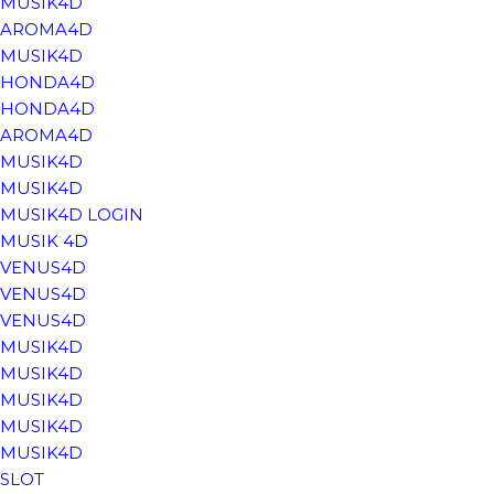
MUSIK4D
AROMA4D
MUSIK4D
HONDA4D
HONDA4D
AROMA4D
MUSIK4D
MUSIK4D
MUSIK4D LOGIN
MUSIK 4D
VENUS4D
VENUS4D
VENUS4D
MUSIK4D
MUSIK4D
MUSIK4D
MUSIK4D
MUSIK4D
SLOT