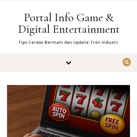
Skip to content
Portal Info Game &
Digital Entertainment
Tips Cerdas Bermain dan Update Tren Industri