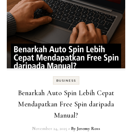
BUSINESS
Benarkah Auto Spin Lebih Cepat
Mendapatkan Free Spin daripada
Manual?
November 24, 2025
- By
Jeremy Ross