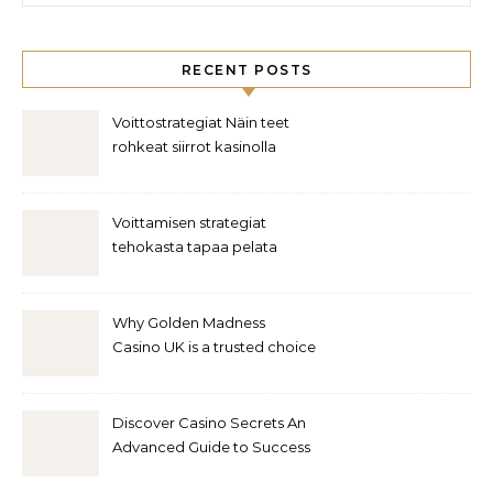
RECENT POSTS
Voittostrategiat Näin teet
rohkeat siirrot kasinolla
Voittamisen strategiat
tehokasta tapaa pelata
uhkapelejä viisaasti
Why Golden Madness
Casino UK is a trusted choice
for UK players in 2026
Discover Casino Secrets An
Advanced Guide to Success