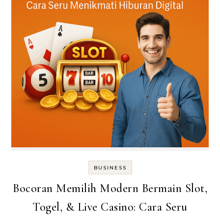
BUSINESS
Bocoran Memilih Modern Bermain Slot,
Togel, & Live Casino: Cara Seru