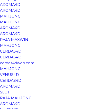
AROMA4D
AROMA4D
MAHJONG
MAHJONG
AROMA4D
AROMA4D
RAJA MAXWIN
MAHJONG
CERDAS4D
CERDAS4D
cerdas4dweb.com
MAHJONG
VENUS4D
CERDAS4D
AROMA4D
SLOT
RAJA MAHJONG
AROMA4D