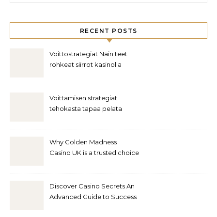
RECENT POSTS
Voittostrategiat Näin teet
rohkeat siirrot kasinolla
Voittamisen strategiat
tehokasta tapaa pelata
uhkapelejä viisaasti
Why Golden Madness
Casino UK is a trusted choice
for UK players in 2026
Discover Casino Secrets An
Advanced Guide to Success