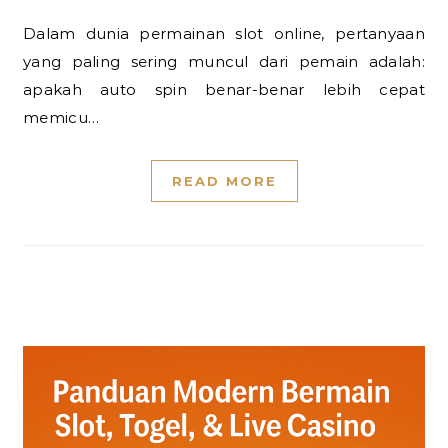
Dalam dunia permainan slot online, pertanyaan
yang paling sering muncul dari pemain adalah:
apakah auto spin benar-benar lebih cepat
memicu…
READ MORE