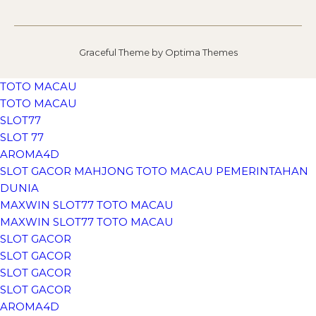
Graceful Theme by
Optima Themes
TOTO MACAU
TOTO MACAU
SLOT77
SLOT 77
AROMA4D
SLOT GACOR MAHJONG TOTO MACAU PEMERINTAHAN
DUNIA
MAXWIN SLOT77 TOTO MACAU
MAXWIN SLOT77 TOTO MACAU
SLOT GACOR
SLOT GACOR
SLOT GACOR
SLOT GACOR
AROMA4D