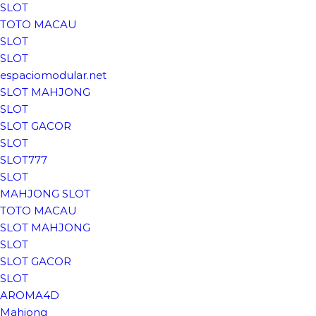
SLOT
TOTO MACAU
SLOT
SLOT
espaciomodular.net
SLOT MAHJONG
SLOT
SLOT GACOR
SLOT
SLOT777
SLOT
MAHJONG SLOT
TOTO MACAU
SLOT MAHJONG
SLOT
SLOT GACOR
SLOT
AROMA4D
Mahjong