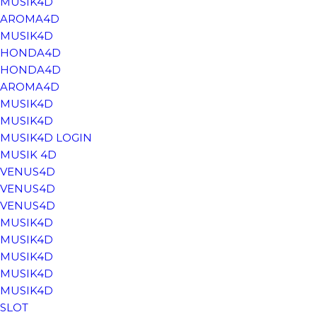
MUSIK4D
AROMA4D
MUSIK4D
HONDA4D
HONDA4D
AROMA4D
MUSIK4D
MUSIK4D
MUSIK4D LOGIN
MUSIK 4D
VENUS4D
VENUS4D
VENUS4D
MUSIK4D
MUSIK4D
MUSIK4D
MUSIK4D
MUSIK4D
SLOT