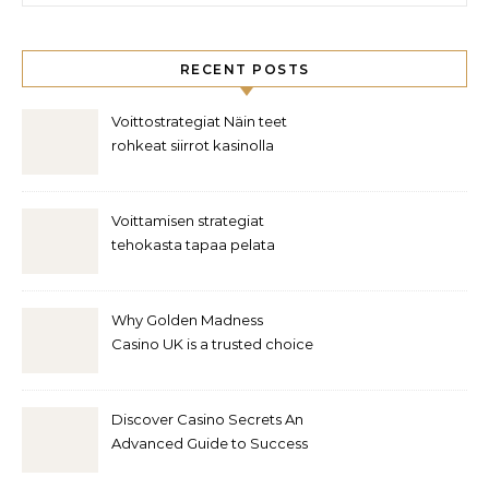
RECENT POSTS
Voittostrategiat Näin teet
rohkeat siirrot kasinolla
Voittamisen strategiat
tehokasta tapaa pelata
uhkapelejä viisaasti
Why Golden Madness
Casino UK is a trusted choice
for UK players in 2026
Discover Casino Secrets An
Advanced Guide to Success