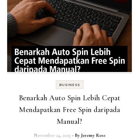
BUSINESS
Benarkah Auto Spin Lebih Cepat
Mendapatkan Free Spin daripada
Manual?
November 24, 2025
- By
Jeremy Ross