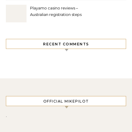
Playamo casino reviews –
Australian registration steps
guide
RECENT COMMENTS
OFFICIAL MIKEPILOT
.