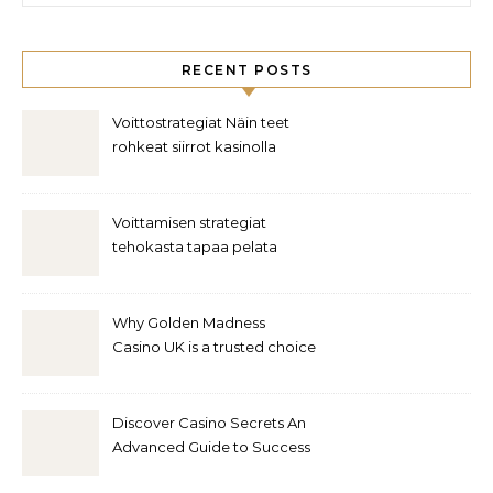
RECENT POSTS
Voittostrategiat Näin teet
rohkeat siirrot kasinolla
Voittamisen strategiat
tehokasta tapaa pelata
uhkapelejä viisaasti
Why Golden Madness
Casino UK is a trusted choice
for UK players in 2026
Discover Casino Secrets An
Advanced Guide to Success