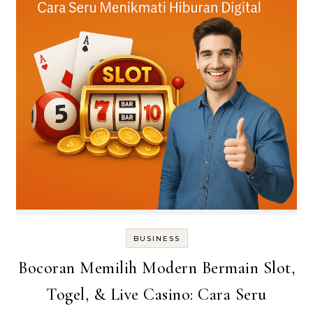
BUSINESS
Bocoran Memilih Modern Bermain Slot,
Togel, & Live Casino: Cara Seru