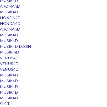
MUSIK4D
AROMA4D
MUSIK4D
HONDA4D
HONDA4D
AROMA4D
MUSIK4D
MUSIK4D
MUSIK4D LOGIN
MUSIK 4D
VENUS4D
VENUS4D
VENUS4D
MUSIK4D
MUSIK4D
MUSIK4D
MUSIK4D
MUSIK4D
SLOT