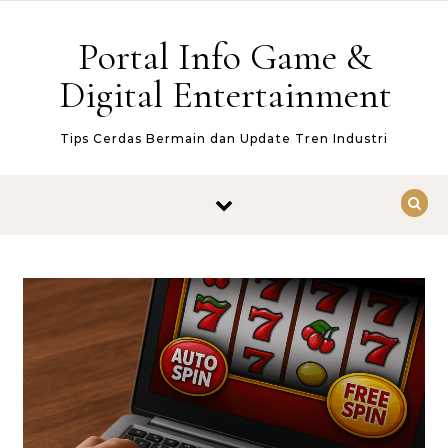
Skip to content
Portal Info Game &
Digital Entertainment
Tips Cerdas Bermain dan Update Tren Industri