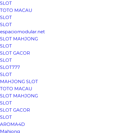
SLOT
TOTO MACAU
SLOT
SLOT
espaciomodular.net
SLOT MAHJONG
SLOT
SLOT GACOR
SLOT
SLOT777
SLOT
MAHJONG SLOT
TOTO MACAU
SLOT MAHJONG
SLOT
SLOT GACOR
SLOT
AROMA4D
Mahjong