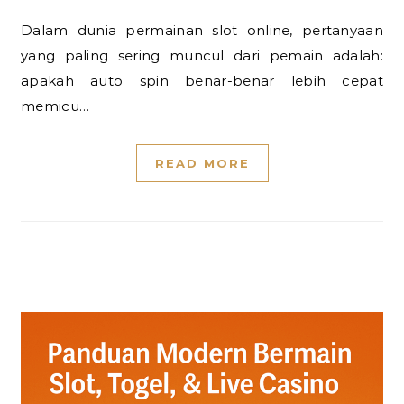
Dalam dunia permainan slot online, pertanyaan
yang paling sering muncul dari pemain adalah:
apakah auto spin benar-benar lebih cepat
memicu…
READ MORE