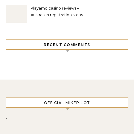
Playamo casino reviews –
Australian registration steps
guide
RECENT COMMENTS
OFFICIAL MIKEPILOT
.