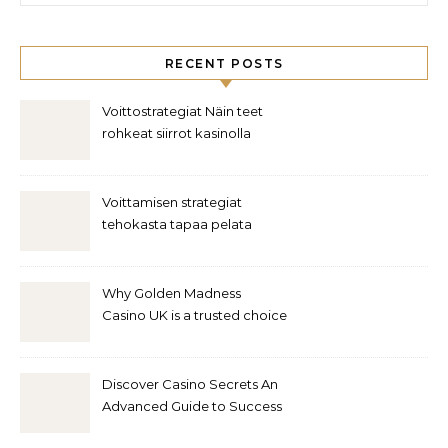
RECENT POSTS
Voittostrategiat Näin teet
rohkeat siirrot kasinolla
Voittamisen strategiat
tehokasta tapaa pelata
uhkapelejä viisaasti
Why Golden Madness
Casino UK is a trusted choice
for UK players in 2026
Discover Casino Secrets An
Advanced Guide to Success