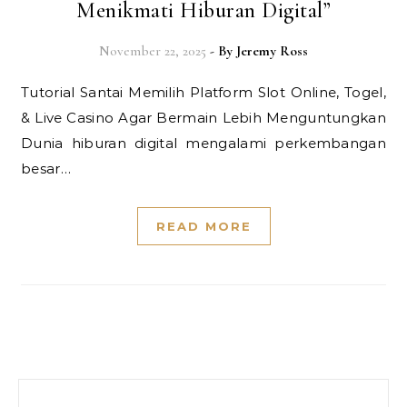
Menikmati Hiburan Digital”
November 22, 2025
- By
Jeremy Ross
Tutorial Santai Memilih Platform Slot Online, Togel,
& Live Casino Agar Bermain Lebih Menguntungkan
Dunia hiburan digital mengalami perkembangan
besar…
READ MORE
Search for: