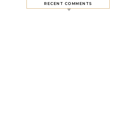
RECENT COMMENTS