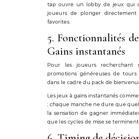
tap ouvre un lobby de jeux qui 
joueurs de plonger directement 
favorites.
5. Fonctionnalités d
Gains instantanés
Pour les joueurs recherchant u
promotions généreuses de tours 
dans le cadre du pack de bienvenue
Les jeux à gains instantanés comme
; chaque manche ne dure que quelq
la sensation de gagner immédiat
que les cycles de mise se terminent
6. Timing de décision