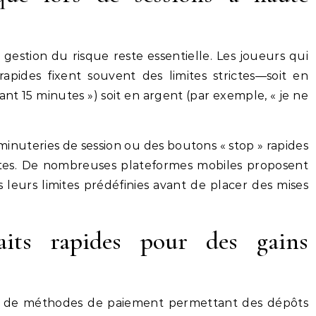
gestion du risque reste essentielle. Les joueurs qui
apides fixent souvent des limites strictes—soit en
nt 15 minutes ») soit en argent (par exemple, « je ne
inuteries de session ou des boutons « stop » rapides
ites. De nombreuses plateformes mobiles proposent
leurs limites prédéfinies avant de placer des mises
its rapides pour des gains
 de méthodes de paiement permettant des dépôts