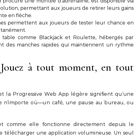
ui procure une montée d’adrénaline, est disponible via
volution, permettant aux joueurs de retirer leurs gains
te en flèche.
nes permettent aux joueurs de tester leur chance en
tantanément.
table comme Blackjack et Roulette, hébergés par
nt des manches rapides qui maintiennent un rythme
Jouez à tout moment, en tout
 et la Progressive Web App légère signifient qu’une
de n’importe où—un café, une pause au bureau, ou
t comme elle fonctionne directement depuis le
 de télécharger une application volumineuse. Un seul