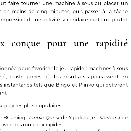
eut faire tourner une machine à sous ou placer un
t en moins de cinq minutes, puis passer à la tâche
impression d’une activité secondaire pratique plutôt
ux conçue pour une rapidité
tionnée pour favoriser le jeu rapide : machines à sous
né, crash games où les résultats apparaissent en
s instantanés tels que Bingo et Plinko qui délivrent
nt.
‑play les plus populaires :
e BGaming,
Jungle Quest
de Yggdrasil, et
Starburst
de
 avec des rouleaux rapides.