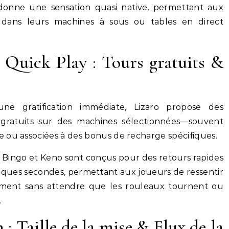
donne une sensation quasi native, permettant aux
dans leurs machines à sous ou tables en direct
e Quick Play : Tours gratuits &
ne gratification immédiate, Lizaro propose des
gratuits sur des machines sélectionnées—souvent
 ou associées à des bonus de recharge spécifiques.
 Bingo et Keno sont conçus pour des retours rapides
ues secondes, permettant aux joueurs de ressentir
ement sans attendre que les rouleaux tournent ou
.
 : Taille de la mise & Flux de la