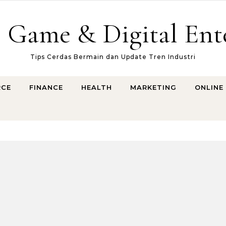
o Game & Digital En
Tips Cerdas Bermain dan Update Tren Industri
RCE
FINANCE
HEALTH
MARKETING
ONLINE