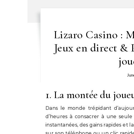
Lizaro Casino : M
Jeux en direct & 
jo
Jun
1. La montée du joueu
Dans le monde trépidant d’aujour
d’heures à consacrer à une seule s
instantanées, des gains rapides et 
sur son téléphone ou un clic rapid