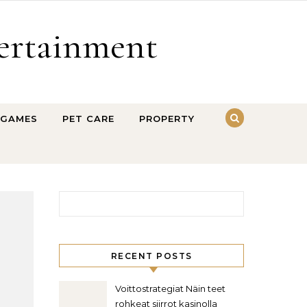
tertainment
 GAMES
PET CARE
PROPERTY
Search for:
RECENT POSTS
Voittostrategiat Näin teet
rohkeat siirrot kasinolla