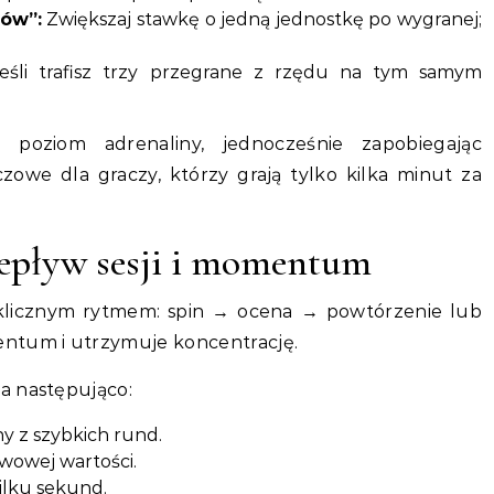
dów”:
Zwiększaj stawkę o jedną jednostkę po wygranej;
śli trafisz trzy przegrane z rzędu na tym samym
poziom adrenaliny, jednocześnie zapobiegając
owe dla graczy, którzy grają tylko kilka minut za
zepływ sesji i momentum
yklicznym rytmem: spin → ocena → powtórzenie lub
entum i utrzymuje koncentrację.
a następująco:
y z szybkich rund.
wowej wartości.
ilku sekund.