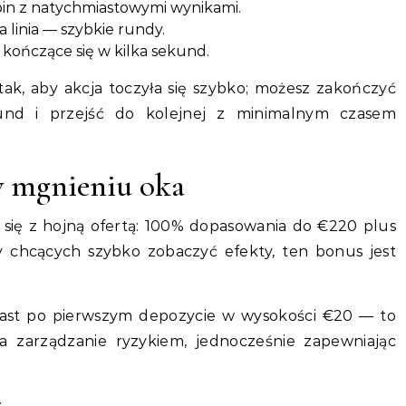
pin z natychmiastowymi wynikami.
 linia — szybkie rundy.
ończące się w kilka sekund.
ak, aby akcja toczyła się szybko; możesz zakończyć
und i przejść do kolejnej z minimalnym czasem
w mgnieniu oka
 się z hojną ofertą: 100% dopasowania do €220 plus
 chcących szybko zobaczyć efekty, ten bonus jest
iast po pierwszym depozycie w wysokości €20 — to
a zarządzanie ryzykiem, jednocześnie zapewniając
: