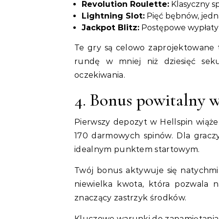
Revolution Roulette:
Klasyczny s
Lightning Slot:
Pięć bębnów, jedna
Jackpot Blitz:
Postępowe wypłaty k
Te gry są celowo zaprojektowane t
rundę w mniej niż dziesięć sek
oczekiwania.
4. Bonus powitalny 
Pierwszy depozyt w Hellspin wiąże
170 darmowych spinów. Dla graczy
idealnym punktem startowym.
Twój bonus aktywuje się natychm
niewielka kwota, która pozwala n
znaczący zastrzyk środków.
Kluczowe warunki do zapamiętania