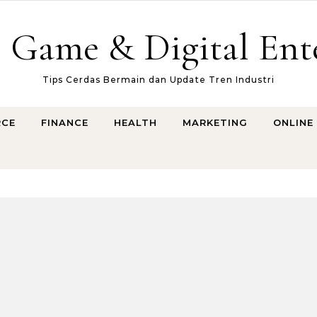
o Game & Digital En
Tips Cerdas Bermain dan Update Tren Industri
RCE
FINANCE
HEALTH
MARKETING
ONLINE