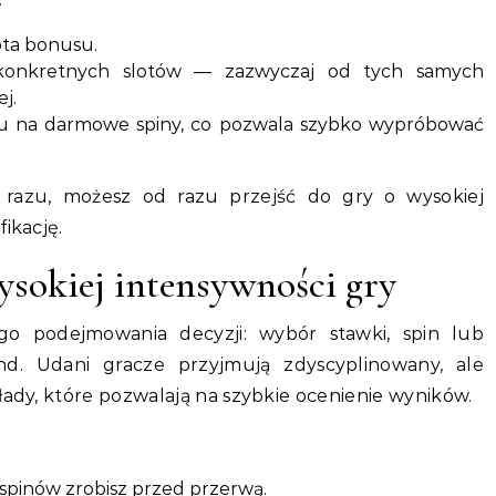
ta bonusu.
konkretnych slotów — zazwyczaj od tych samych
j.
du na darmowe spiny, co pozwala szybko wypróbować
razu, możesz od razu przejść do gry o wysokiej
ikację.
wysokiej intensywności gry
ego podejmowania decyzji: wybór stawki, spin lub
d. Udani gracze przyjmują zdyscyplinowany, ale
łady, które pozwalają na szybkie ocenienie wyników.
 spinów zrobisz przed przerwą.