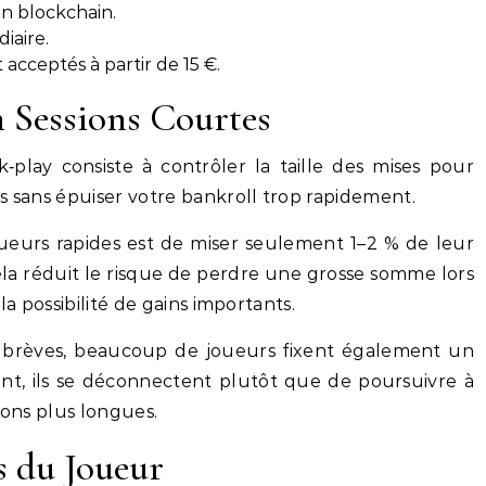
on blockchain.
iaire.
acceptés à partir de 15 €.
 Sessions Courtes
‑play consiste à contrôler la taille des mises pour
s sans épuiser votre bankroll trop rapidement.
oueurs rapides est de miser seulement 1–2 % de leur
ela réduit le risque de perdre une grosse somme lors
la possibilité de gains importants.
t brèves, beaucoup de joueurs fixent également un
eint, ils se déconnectent plutôt que de poursuivre à
ions plus longues.
s du Joueur