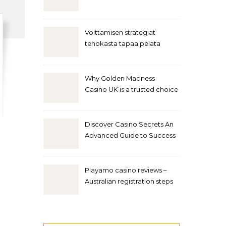
Voittamisen strategiat
tehokasta tapaa pelata
uhkapelejä viisaasti
Why Golden Madness
Casino UK is a trusted choice
for UK players in 2026
Discover Casino Secrets An
Advanced Guide to Success
Playamo casino reviews –
Australian registration steps
guide