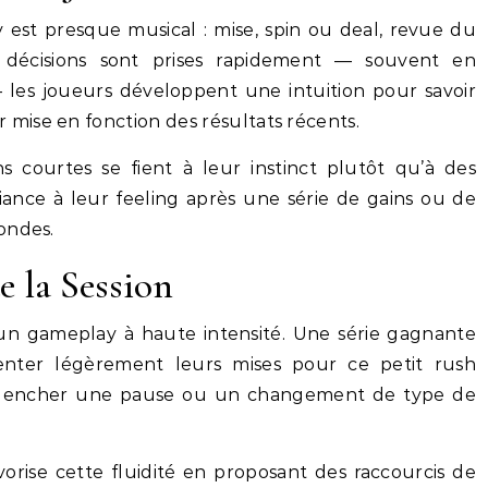
 est presque musical : mise, spin ou deal, revue du
s décisions sont prises rapidement — souvent en
 les joueurs développent une intuition pour savoir
ise en fonction des résultats récents.
s courtes se fient à leur instinct plutôt qu’à des
fiance à leur feeling après une série de gains ou de
ondes.
 la Session
n gameplay à haute intensité. Une série gagnante
enter légèrement leurs mises pour ce petit rush
éclencher une pause ou un changement de type de
orise cette fluidité en proposant des raccourcis de