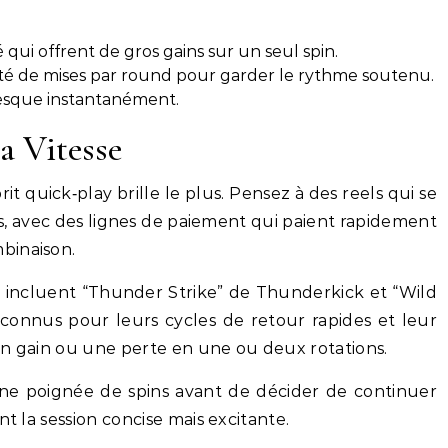
é qui offrent de gros gains sur un seul spin.
té de mises par round pour garder le rythme soutenu.
resque instantanément.
a Vitesse
prit quick‑play brille le plus. Pensez à des reels qui se
, avec des lignes de paiement qui paient rapidement
binaison.
de incluent “Thunder Strike” de Thunderkick et “Wild
onnus pour leurs cycles de retour rapides et leur
un gain ou une perte en une ou deux rotations.
ne poignée de spins avant de décider de continuer
nt la session concise mais excitante.