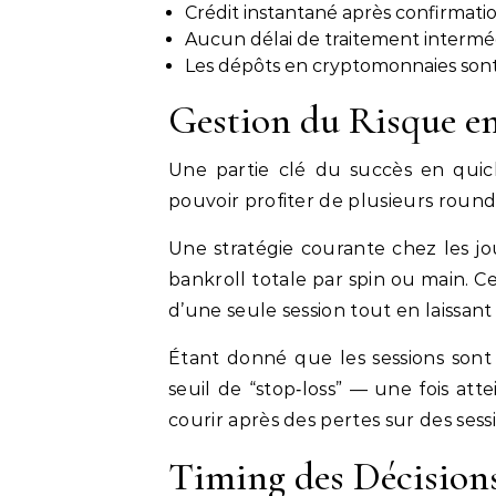
Crédit instantané après confirmati
Aucun délai de traitement interméd
Les dépôts en cryptomonnaies sont 
Gestion du Risque en
Une partie clé du succès en quick
pouvoir profiter de plusieurs round
Une stratégie courante chez les j
bankroll totale par spin ou main. C
d’une seule session tout en laissant 
Étant donné que les sessions son
seuil de “stop‑loss” — une fois att
courir après des pertes sur des sess
Timing des Décision