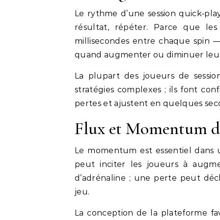
Le rythme d’une session quick‑play
résultat, répéter. Parce que le
millisecondes entre chaque spin —
quand augmenter ou diminuer leur m
La plupart des joueurs de session
stratégies complexes ; ils font con
pertes et ajustent en quelques sec
Flux et Momentum de
Le momentum est essentiel dans u
peut inciter les joueurs à augm
d’adrénaline ; une perte peut d
jeu.
La conception de la plateforme fav