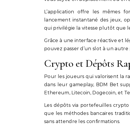
L’application offre les mêmes fo
lancement instantané des jeux, opt
qui privilégie la vitesse plutôt que l
Grâce à une interface réactive et 
pouvez passer d’un slot à un autr
Crypto et Dépôts Ra
Pour les joueurs qui valorisent la r
dans leur gameplay, BDM Bet sup
Ethereum, Litecoin, Dogecoin, et Te
Les dépôts via portefeuilles crypt
que les méthodes bancaires tradi
sans attendre les confirmations.