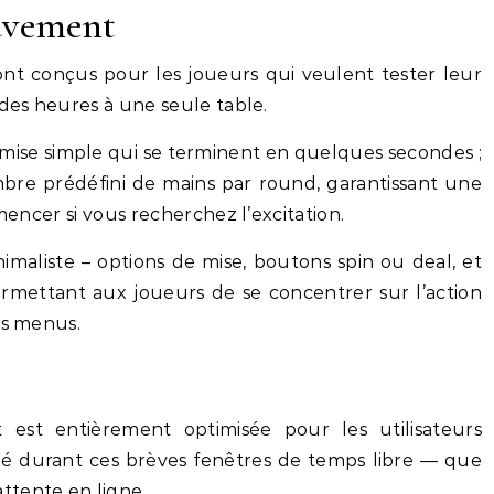
uvement
nt conçus pour les joueurs qui veulent tester leur
 des heures à une seule table.
mise simple qui se terminent en quelques secondes ;
mbre prédéfini de mains par round, garantissant une
mmencer si vous recherchez l’excitation.
imaliste – options de mise, boutons spin ou deal, et
rmettant aux joueurs de se concentrer sur l’action
es menus.
est entièrement optimisée pour les utilisateurs
ané durant ces brèves fenêtres de temps libre — que
ttente en ligne.