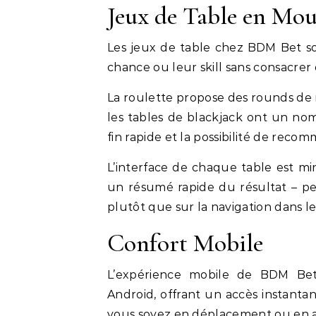
Jeux de Table en Mo
Les jeux de table chez BDM Bet so
chance ou leur skill sans consacrer
La roulette propose des rounds de 
les tables de blackjack ont un no
fin rapide et la possibilité de reco
L’interface de chaque table est min
un résumé rapide du résultat – pe
plutôt que sur la navigation dans l
Confort Mobile
L’expérience mobile de BDM Bet 
Android, offrant un accès instant
vous soyez en déplacement ou en a