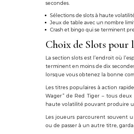
secondes.
Sélections de slots à haute volatilit
Jeux de table avec un nombre limi
Crash et bingo qui se terminent p
Choix de Slots pour l
La section slots est l’endroit où l’es
terminent en moins de dix secondes
lorsque vous obtenez la bonne com
Les titres populaires à action rapi
Wager” de Red Tiger – tous deux c
haute volatilité pouvant produire 
Les joueurs parcourent souvent u
ou de passer à un autre titre, garda