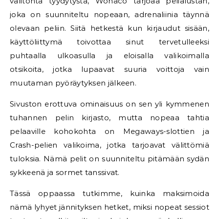
välitöntä tyydytystä, Wonaco tarjoaa pelialustan,
joka on suunniteltu nopeaan, adrenaliinia täynnä
olevaan peliin. Siitä hetkestä kun kirjaudut sisään,
käyttöliittymä toivottaa sinut tervetulleeksi
puhtaalla ulkoasulla ja eloisalla valikoimalla
otsikoita, jotka lupaavat suuria voittoja vain
muutaman pyöräytyksen jälkeen.
Sivuston erottuva ominaisuus on sen yli kymmenen
tuhannen pelin kirjasto, mutta nopeaa tahtia
pelaaville kohokohta on Megaways-slottien ja
Crash-pelien valikoima, jotka tarjoavat välittömiä
tuloksia. Nämä pelit on suunniteltu pitämään sydän
sykkeenä ja sormet tanssivat.
Tässä oppaassa tutkimme, kuinka maksimoida
nämä lyhyet jännityksen hetket, miksi nopeat sessiot