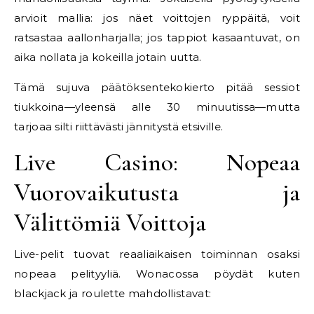
arvioit mallia: jos näet voittojen ryppäitä, voit
ratsastaa aallonharjalla; jos tappiot kasaantuvat, on
aika nollata ja kokeilla jotain uutta.
Tämä sujuva päätöksentekokierto pitää sessiot
tiukkoina—yleensä alle 30 minuutissa—mutta
tarjoaa silti riittävästi jännitystä etsiville.
Live Casino: Nopeaa
Vuorovaikutusta ja
Välittömiä Voittoja
Live-pelit tuovat reaaliaikaisen toiminnan osaksi
nopeaa pelityyliä. Wonacossa pöydät kuten
blackjack ja roulette mahdollistavat: