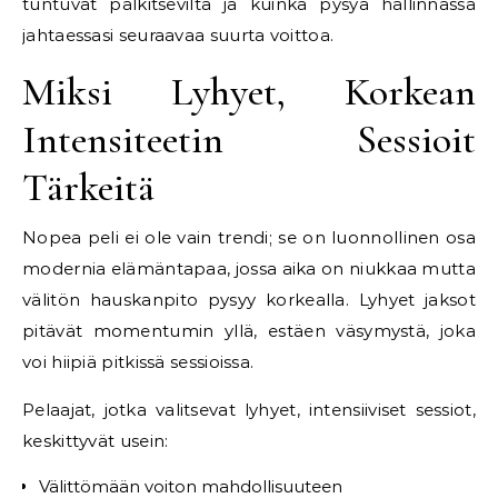
tuntuvat palkitsevilta ja kuinka pysyä hallinnassa
jahtaessasi seuraavaa suurta voittoa.
Miksi Lyhyet, Korkean
Intensiteetin Sessioit
Tärkeitä
Nopea peli ei ole vain trendi; se on luonnollinen osa
modernia elämäntapaa, jossa aika on niukkaa mutta
välitön hauskanpito pysyy korkealla. Lyhyet jaksot
pitävät momentumin yllä, estäen väsymystä, joka
voi hiipiä pitkissä sessioissa.
Pelaajat, jotka valitsevat lyhyet, intensiiviset sessiot,
keskittyvät usein:
Välittömään voiton mahdollisuuteen