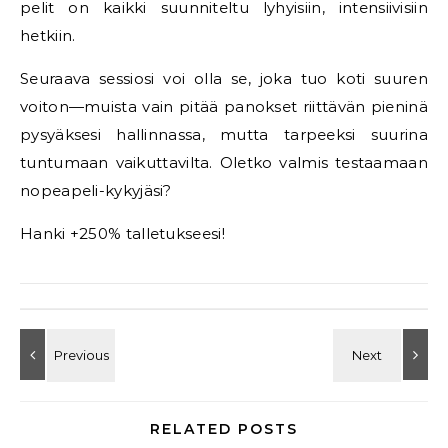
pelit on kaikki suunniteltu lyhyisiin, intensiivisiin
hetkiin.
Seuraava sessiosi voi olla se, joka tuo koti suuren
voiton—muista vain pitää panokset riittävän pieninä
pysyäksesi hallinnassa, mutta tarpeeksi suurina
tuntumaan vaikuttavilta. Oletko valmis testaamaan
nopeapeli-kykyjäsi?
Hanki +250% talletukseesi!
RELATED POSTS