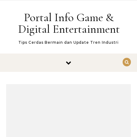
Skip to content
Portal Info Game &
Digital Entertainment
Tips Cerdas Bermain dan Update Tren Industri