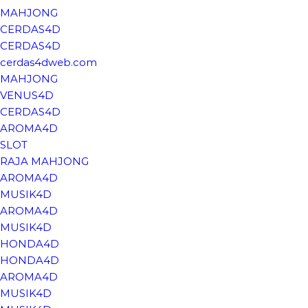
MAHJONG
CERDAS4D
CERDAS4D
cerdas4dweb.com
MAHJONG
VENUS4D
CERDAS4D
AROMA4D
SLOT
RAJA MAHJONG
AROMA4D
MUSIK4D
AROMA4D
MUSIK4D
HONDA4D
HONDA4D
AROMA4D
MUSIK4D