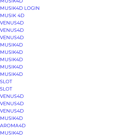
MUSIK4D
MUSIK4D LOGIN
MUSIK 4D
VENUS4D
VENUS4D
VENUS4D
MUSIK4D
MUSIK4D
MUSIK4D
MUSIK4D
MUSIK4D
SLOT
SLOT
VENUS4D
VENUS4D
VENUS4D
MUSIK4D
AROMA4D
MUSIK4D