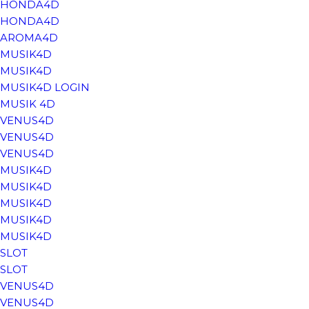
HONDA4D
HONDA4D
AROMA4D
MUSIK4D
MUSIK4D
MUSIK4D LOGIN
MUSIK 4D
VENUS4D
VENUS4D
VENUS4D
MUSIK4D
MUSIK4D
MUSIK4D
MUSIK4D
MUSIK4D
SLOT
SLOT
VENUS4D
VENUS4D