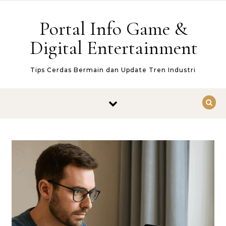
Skip to content
Portal Info Game &
Digital Entertainment
Tips Cerdas Bermain dan Update Tren Industri