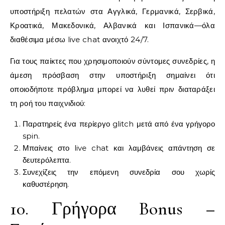
υποστήριξη πελατών στα Αγγλικά, Γερμανικά, Σερβικά,
Κροατικά, Μακεδονικά, Αλβανικά και Ισπανικά—όλα
διαθέσιμα μέσω live chat ανοιχτό 24/7.
Για τους παίκτες που χρησιμοποιούν σύντομες συνεδρίες, η
άμεση πρόσβαση στην υποστήριξη σημαίνει ότι
οποιοδήποτε πρόβλημα μπορεί να λυθεί πριν διαταράξει
τη ροή του παιχνιδιού:
Παρατηρείς ένα περίεργο glitch μετά από ένα γρήγορο
spin.
Μπαίνεις στο live chat και λαμβάνεις απάντηση σε
δευτερόλεπτα.
Συνεχίζεις την επόμενη συνεδρία σου χωρίς
καθυστέρηση.
10. Γρήγορα Bonus –