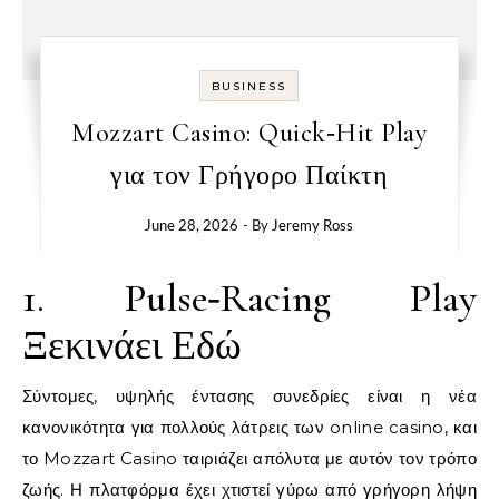
BUSINESS
Mozzart Casino: Quick‑Hit Play
για τον Γρήγορο Παίκτη
June 28, 2026
- By
Jeremy Ross
1. Pulse‑Racing Play
Ξεκινάει Εδώ
Σύντομες, υψηλής έντασης συνεδρίες είναι η νέα
κανονικότητα για πολλούς λάτρεις των online casino, και
το Mozzart Casino ταιριάζει απόλυτα με αυτόν τον τρόπο
ζωής. Η πλατφόρμα έχει χτιστεί γύρω από γρήγορη λήψη