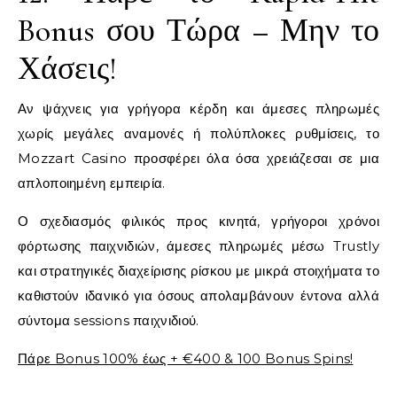
Bonus σου Τώρα – Μην το
Χάσεις!
Αν ψάχνεις για γρήγορα κέρδη και άμεσες πληρωμές
χωρίς μεγάλες αναμονές ή πολύπλοκες ρυθμίσεις, το
Mozzart Casino προσφέρει όλα όσα χρειάζεσαι σε μια
απλοποιημένη εμπειρία.
Ο σχεδιασμός φιλικός προς κινητά, γρήγοροι χρόνοι
φόρτωσης παιχνιδιών, άμεσες πληρωμές μέσω Trustly
και στρατηγικές διαχείρισης ρίσκου με μικρά στοιχήματα το
καθιστούν ιδανικό για όσους απολαμβάνουν έντονα αλλά
σύντομα sessions παιχνιδιού.
Πάρε Bonus 100% έως + €400 & 100 Bonus Spins!