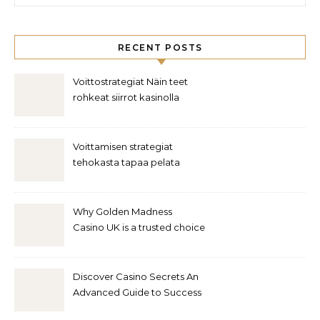
RECENT POSTS
Voittostrategiat Näin teet
rohkeat siirrot kasinolla
Voittamisen strategiat
tehokasta tapaa pelata
uhkapelejä viisaasti
Why Golden Madness
Casino UK is a trusted choice
for UK players in 2026
Discover Casino Secrets An
Advanced Guide to Success