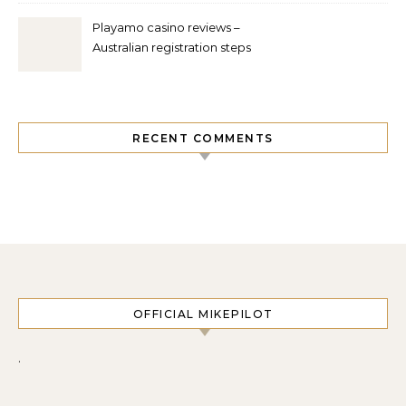
Playamo casino reviews –
Australian registration steps
guide
RECENT COMMENTS
OFFICIAL MIKEPILOT
.