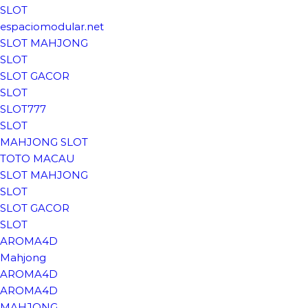
SLOT
espaciomodular.net
SLOT MAHJONG
SLOT
SLOT GACOR
SLOT
SLOT777
SLOT
MAHJONG SLOT
TOTO MACAU
SLOT MAHJONG
SLOT
SLOT GACOR
SLOT
AROMA4D
Mahjong
AROMA4D
AROMA4D
MAHJONG