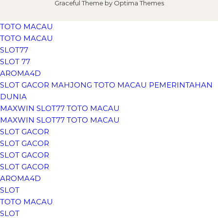
Graceful Theme by
Optima Themes
TOTO MACAU
TOTO MACAU
SLOT77
SLOT 77
AROMA4D
SLOT GACOR MAHJONG TOTO MACAU PEMERINTAHAN
DUNIA
MAXWIN SLOT77 TOTO MACAU
MAXWIN SLOT77 TOTO MACAU
SLOT GACOR
SLOT GACOR
SLOT GACOR
SLOT GACOR
AROMA4D
SLOT
TOTO MACAU
SLOT