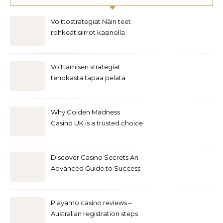
Voittostrategiat Näin teet
rohkeat siirrot kasinolla
Voittamisen strategiat
tehokasta tapaa pelata
uhkapelejä viisaasti
Why Golden Madness
Casino UK is a trusted choice
for UK players in 2026
Discover Casino Secrets An
Advanced Guide to Success
Playamo casino reviews –
Australian registration steps