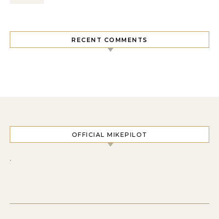
guide
RECENT COMMENTS
OFFICIAL MIKEPILOT
.