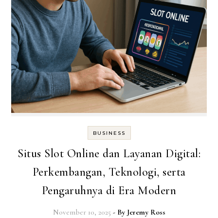
BUSINESS
Situs Slot Online dan Layanan Digital:
Perkembangan, Teknologi, serta
Pengaruhnya di Era Modern
November 10, 2025
- By
Jeremy Ross