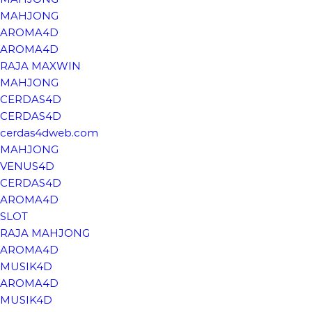
MAHJONG
AROMA4D
AROMA4D
RAJA MAXWIN
MAHJONG
CERDAS4D
CERDAS4D
cerdas4dweb.com
MAHJONG
VENUS4D
CERDAS4D
AROMA4D
SLOT
RAJA MAHJONG
AROMA4D
MUSIK4D
AROMA4D
MUSIK4D