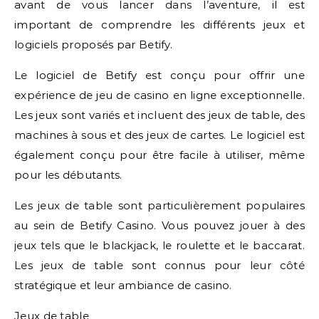
avant de vous lancer dans l’aventure, il est
important de comprendre les différents jeux et
logiciels proposés par Betify.
Le logiciel de Betify est conçu pour offrir une
expérience de jeu de casino en ligne exceptionnelle.
Les jeux sont variés et incluent des jeux de table, des
machines à sous et des jeux de cartes. Le logiciel est
également conçu pour être facile à utiliser, même
pour les débutants.
Les jeux de table sont particulièrement populaires
au sein de Betify Casino. Vous pouvez jouer à des
jeux tels que le blackjack, le roulette et le baccarat.
Les jeux de table sont connus pour leur côté
stratégique et leur ambiance de casino.
Jeux de table