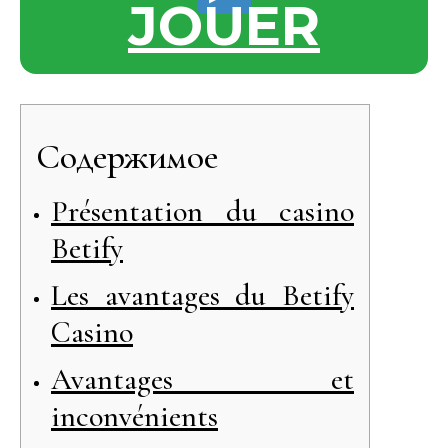
JOUER
Содержимое
Présentation du casino
Betify
Les avantages du Betify
Casino
Avantages et
inconvénients