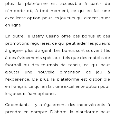
plus, la plateforme est accessible à partir de
n’importe où, à tout moment, ce qui en fait une
excellente option pour les joueurs qui aiment jouer
en ligne.
En outre, le Betify Casino offre des bonus et des
promotions régulières, ce qui peut aider les joueurs
à gagner plus d’argent. Les bonus sont souvent liés
à des événements spéciaux, tels que des matchs de
football ou des tournois de tennis, ce qui peut
ajouter une nouvelle dimension de jeu à
l’expérience. De plus, la plateforme est disponible
en français, ce qui en fait une excellente option pour
les joueurs francophones.
Cependant, il y a également des inconvénients à
prendre en compte. D’abord, la plateforme peut