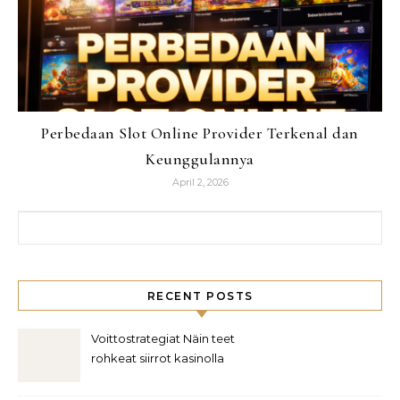
Perbedaan Slot Online Provider Terkenal dan
Keunggulannya
April 2, 2026
Search for:
RECENT POSTS
Voittostrategiat Näin teet
rohkeat siirrot kasinolla