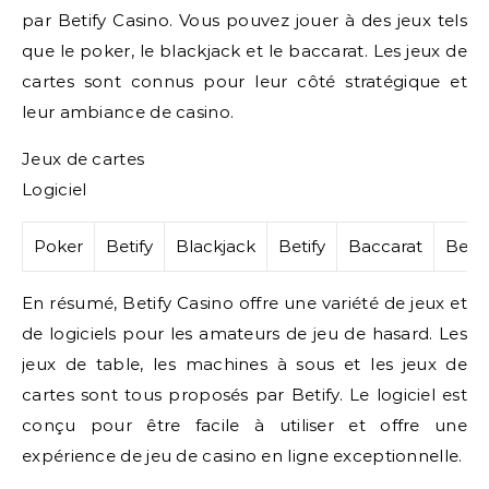
par Betify Casino. Vous pouvez jouer à des jeux tels
que le poker, le blackjack et le baccarat. Les jeux de
cartes sont connus pour leur côté stratégique et
leur ambiance de casino.
Jeux de cartes
Logiciel
Poker
Betify
Blackjack
Betify
Baccarat
Betif
En résumé, Betify Casino offre une variété de jeux et
de logiciels pour les amateurs de jeu de hasard. Les
jeux de table, les machines à sous et les jeux de
cartes sont tous proposés par Betify. Le logiciel est
conçu pour être facile à utiliser et offre une
expérience de jeu de casino en ligne exceptionnelle.