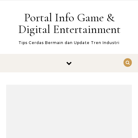
Skip to content
Portal Info Game &
Digital Entertainment
Tips Cerdas Bermain dan Update Tren Industri