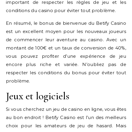
important de respecter les règles de jeu et les
conditions du casino pour éviter tout problème.
En résumé, le bonus de bienvenue du Betify Casino
est un excellent moyen pour les nouveaux joueurs
de commencer leur aventure au casino. Avec un
montant de 100€ et un taux de conversion de 40%,
vous pouvez profiter d’une expérience de jeu
encore plus riche et variée. N’oubliez pas de
respecter les conditions du bonus pour éviter tout
problème.
Jeux et logiciels
Si vous cherchez un jeu de casino en ligne, vous êtes
au bon endroit ! Betify Casino est l’un des meilleurs
choix pour les amateurs de jeu de hasard. Mais