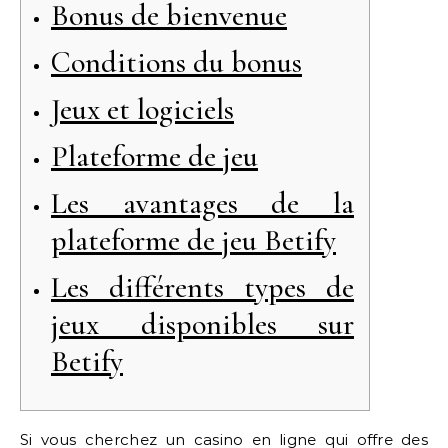
Bonus de bienvenue
Conditions du bonus
Jeux et logiciels
Plateforme de jeu
Les avantages de la
plateforme de jeu Betify
Les différents types de
jeux disponibles sur
Betify
Si vous cherchez un casino en ligne qui offre des