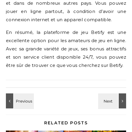
et dans de nombreux autres pays. Vous pouvez
jouer en ligne partout, à condition d’avoir une
connexion internet et un appareil compatible.
En résumé, la plateforme de jeu Betify est une
excellente option pour les amateurs de jeu en ligne.
Avec sa grande variété de jeux, ses bonus attractifs
et son service client disponible 24/7, vous pouvez
être sûr de trouver ce que vous cherchez sur Betify.
RELATED POSTS