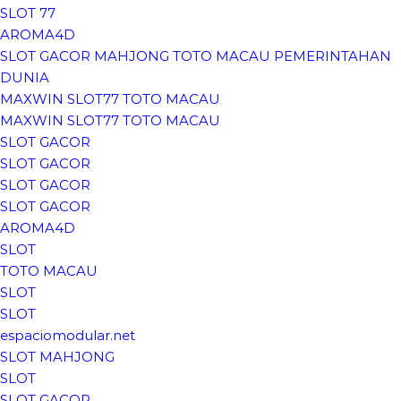
SLOT 77
AROMA4D
SLOT GACOR MAHJONG TOTO MACAU PEMERINTAHAN
DUNIA
MAXWIN SLOT77 TOTO MACAU
MAXWIN SLOT77 TOTO MACAU
SLOT GACOR
SLOT GACOR
SLOT GACOR
SLOT GACOR
AROMA4D
SLOT
TOTO MACAU
SLOT
SLOT
espaciomodular.net
SLOT MAHJONG
SLOT
SLOT GACOR