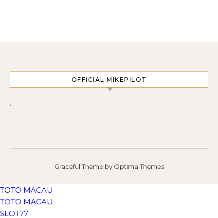
OFFICIAL MIKEPILOT
.
Graceful Theme by
Optima Themes
TOTO MACAU
TOTO MACAU
SLOT77