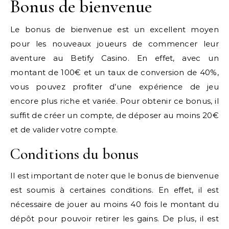
Bonus de bienvenue
Le bonus de bienvenue est un excellent moyen
pour les nouveaux joueurs de commencer leur
aventure au Betify Casino. En effet, avec un
montant de 100€ et un taux de conversion de 40%,
vous pouvez profiter d’une expérience de jeu
encore plus riche et variée. Pour obtenir ce bonus, il
suffit de créer un compte, de déposer au moins 20€
et de valider votre compte.
Conditions du bonus
Il est important de noter que le bonus de bienvenue
est soumis à certaines conditions. En effet, il est
nécessaire de jouer au moins 40 fois le montant du
dépôt pour pouvoir retirer les gains. De plus, il est