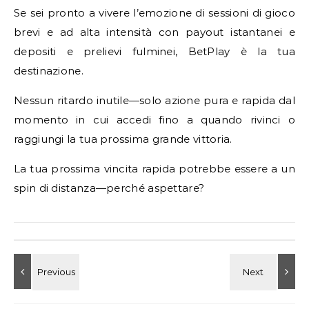
Se sei pronto a vivere l’emozione di sessioni di gioco
brevi e ad alta intensità con payout istantanei e
depositi e prelievi fulminei, BetPlay è la tua
destinazione.
Nessun ritardo inutile—solo azione pura e rapida dal
momento in cui accedi fino a quando rivinci o
raggiungi la tua prossima grande vittoria.
La tua prossima vincita rapida potrebbe essere a un
spin di distanza—perché aspettare?