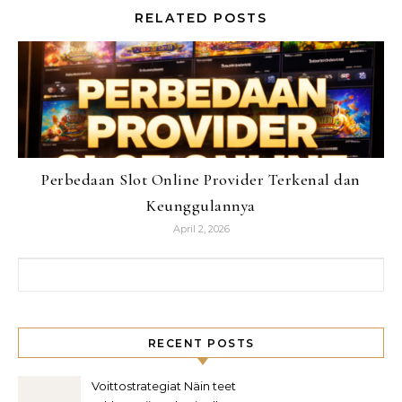
RELATED POSTS
Perbedaan Slot Online Provider Terkenal dan
Keunggulannya
April 2, 2026
Search for:
RECENT POSTS
Voittostrategiat Näin teet