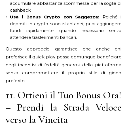
accumulare abbastanza scommesse per la soglia di
cashback.
Usa i Bonus Crypto con Saggezza:
Poiché i
depositi in crypto sono istantanei, puoi aggiungere
fondi rapidamente quando necessario senza
attendere trasferimenti bancari.
Questo approccio garantisce che anche chi
preferisce il quick play possa comunque beneficiare
degli incentivi di fedeltà generosi della piattaforma
senza compromettere il proprio stile di gioco
preferito.
11. Ottieni il Tuo Bonus Ora!
– Prendi la Strada Veloce
verso la Vincita