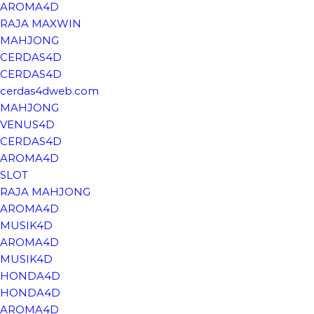
AROMA4D
RAJA MAXWIN
MAHJONG
CERDAS4D
CERDAS4D
cerdas4dweb.com
MAHJONG
VENUS4D
CERDAS4D
AROMA4D
SLOT
RAJA MAHJONG
AROMA4D
MUSIK4D
AROMA4D
MUSIK4D
HONDA4D
HONDA4D
AROMA4D