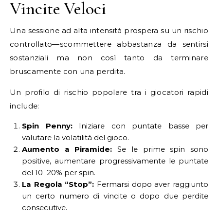
Vincite Veloci
Una sessione ad alta intensità prospera su un rischio
controllato—scommettere abbastanza da sentirsi
sostanziali ma non così tanto da terminare
bruscamente con una perdita.
Un profilo di rischio popolare tra i giocatori rapidi
include:
Spin Penny:
Iniziare con puntate basse per
valutare la volatilità del gioco.
Aumento a Piramide:
Se le prime spin sono
positive, aumentare progressivamente le puntate
del 10–20% per spin.
La Regola “Stop”:
Fermarsi dopo aver raggiunto
un certo numero di vincite o dopo due perdite
consecutive.