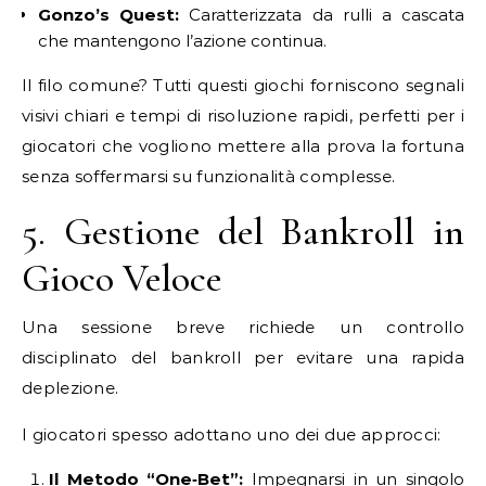
Gonzo’s Quest:
Caratterizzata da rulli a cascata
che mantengono l’azione continua.
Il filo comune? Tutti questi giochi forniscono segnali
visivi chiari e tempi di risoluzione rapidi, perfetti per i
giocatori che vogliono mettere alla prova la fortuna
senza soffermarsi su funzionalità complesse.
5. Gestione del Bankroll in
Gioco Veloce
Una sessione breve richiede un controllo
disciplinato del bankroll per evitare una rapida
deplezione.
I giocatori spesso adottano uno dei due approcci:
Il Metodo “One‑Bet”:
Impegnarsi in un singolo