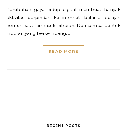
Perubahan gaya hidup digital membuat banyak
aktivitas berpindah ke internet—belanja, belajar,
komunikasi, termasuk hiburan. Dari semua bentuk
hiburan yang berkembang,…
READ MORE
Search for:
RECENT POSTS