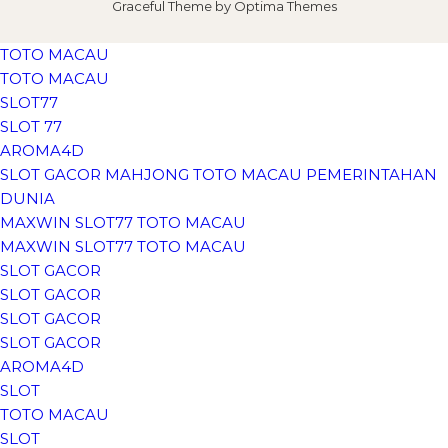
Graceful Theme by
Optima Themes
TOTO MACAU
TOTO MACAU
SLOT77
SLOT 77
AROMA4D
SLOT GACOR MAHJONG TOTO MACAU PEMERINTAHAN
DUNIA
MAXWIN SLOT77 TOTO MACAU
MAXWIN SLOT77 TOTO MACAU
SLOT GACOR
SLOT GACOR
SLOT GACOR
SLOT GACOR
AROMA4D
SLOT
TOTO MACAU
SLOT