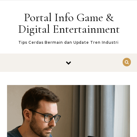
Skip to content
Portal Info Game &
Digital Entertainment
Tips Cerdas Bermain dan Update Tren Industri