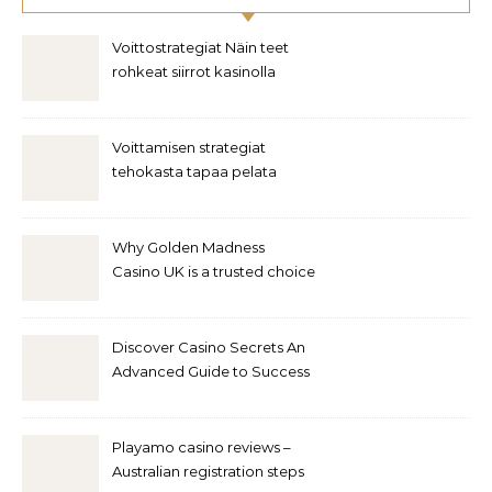
Voittostrategiat Näin teet
rohkeat siirrot kasinolla
Voittamisen strategiat
tehokasta tapaa pelata
uhkapelejä viisaasti
Why Golden Madness
Casino UK is a trusted choice
for UK players in 2026
Discover Casino Secrets An
Advanced Guide to Success
Playamo casino reviews –
Australian registration steps