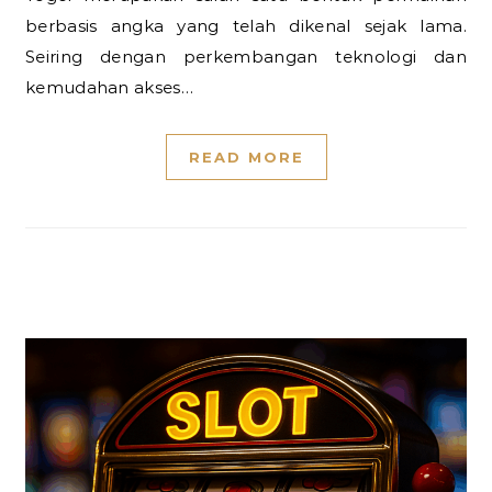
berbasis angka yang telah dikenal sejak lama.
Seiring dengan perkembangan teknologi dan
kemudahan akses…
READ MORE