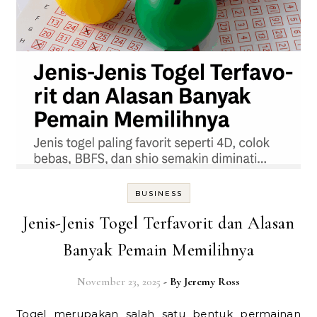
BUSINESS
Jenis-Jenis Togel Terfavorit dan Alasan
Banyak Pemain Memilihnya
November 23, 2025
- By
Jeremy Ross
Togel merupakan salah satu bentuk permainan