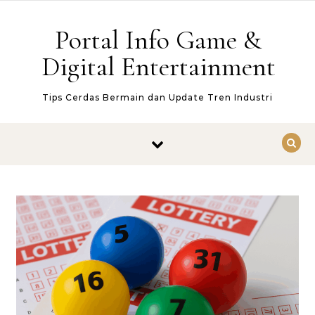
Skip to content
Portal Info Game &
Digital Entertainment
Tips Cerdas Bermain dan Update Tren Industri