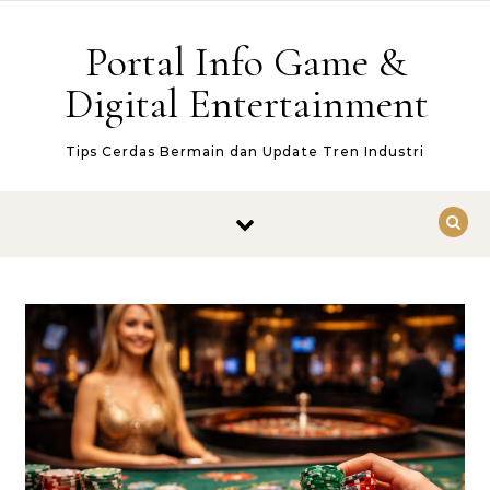
Skip to content
Portal Info Game &
Digital Entertainment
Tips Cerdas Bermain dan Update Tren Industri