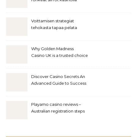
Voittamisen strategiat
tehokasta tapaa pelata
uhkapelejä viisaasti
Why Golden Madness
Casino UK is a trusted choice
for UK players in 2026
Discover Casino Secrets An
Advanced Guide to Success
Playamo casino reviews –
Australian registration steps
guide