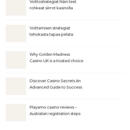
Voittostrategiat Näin teet
rohkeat siirrot kasinolla
Voittamisen strategiat
tehokasta tapaa pelata
uhkapelejä viisaasti
Why Golden Madness
Casino UK is a trusted choice
for UK players in 2026
Discover Casino Secrets An
Advanced Guide to Success
Playamo casino reviews –
Australian registration steps
guide