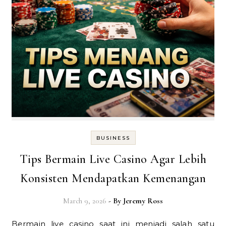
BUSINESS
Tips Bermain Live Casino Agar Lebih
Konsisten Mendapatkan Kemenangan
March 9, 2026
- By
Jeremy Ross
Bermain live casino saat ini menjadi salah satu