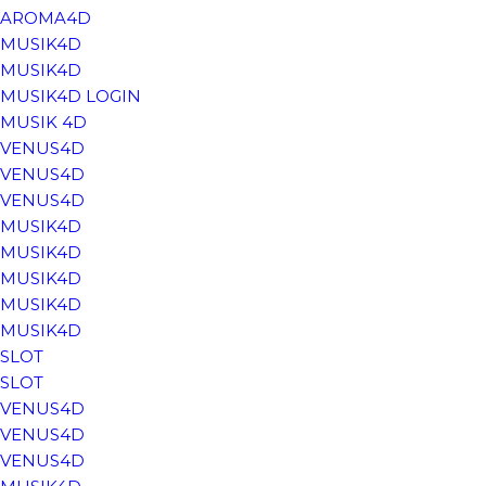
AROMA4D
MUSIK4D
MUSIK4D
MUSIK4D LOGIN
MUSIK 4D
VENUS4D
VENUS4D
VENUS4D
MUSIK4D
MUSIK4D
MUSIK4D
MUSIK4D
MUSIK4D
SLOT
SLOT
VENUS4D
VENUS4D
VENUS4D