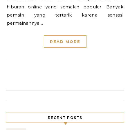
hiburan online yang semakin populer. Banyak
pemain yang tertarik karena sensasi
permainannya…
READ MORE
Search for:
RECENT POSTS