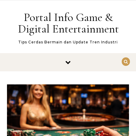
Skip to content
Portal Info Game &
Digital Entertainment
Tips Cerdas Bermain dan Update Tren Industri