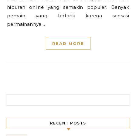
hiburan online yang semakin populer. Banyak
pemain yang tertarik karena sensasi
permainannya…
READ MORE
Search for:
RECENT POSTS