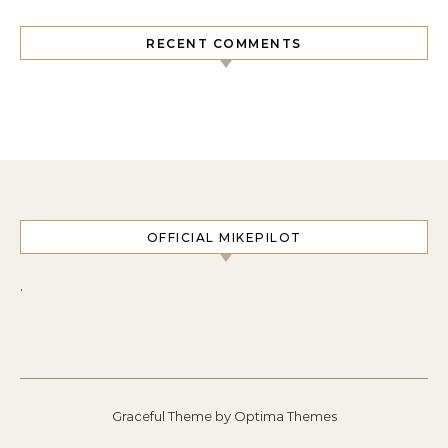
RECENT COMMENTS
OFFICIAL MIKEPILOT
.
Graceful Theme by
Optima Themes