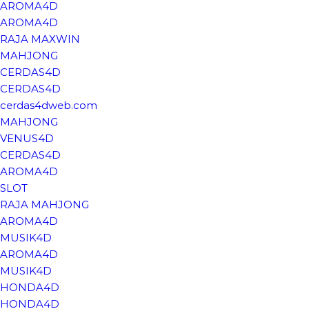
AROMA4D
AROMA4D
RAJA MAXWIN
MAHJONG
CERDAS4D
CERDAS4D
cerdas4dweb.com
MAHJONG
VENUS4D
CERDAS4D
AROMA4D
SLOT
RAJA MAHJONG
AROMA4D
MUSIK4D
AROMA4D
MUSIK4D
HONDA4D
HONDA4D