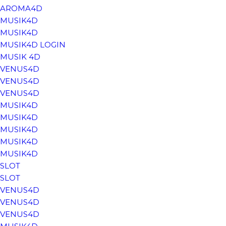
AROMA4D
MUSIK4D
MUSIK4D
MUSIK4D LOGIN
MUSIK 4D
VENUS4D
VENUS4D
VENUS4D
MUSIK4D
MUSIK4D
MUSIK4D
MUSIK4D
MUSIK4D
SLOT
SLOT
VENUS4D
VENUS4D
VENUS4D