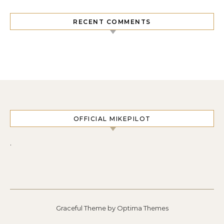
RECENT COMMENTS
OFFICIAL MIKEPILOT
.
Graceful Theme by
Optima Themes