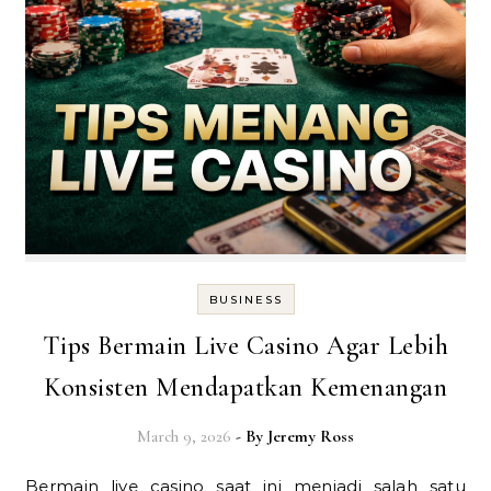
BUSINESS
Tips Bermain Live Casino Agar Lebih
Konsisten Mendapatkan Kemenangan
March 9, 2026
- By
Jeremy Ross
Bermain live casino saat ini menjadi salah satu