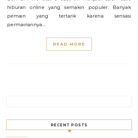
hiburan online yang semakin populer. Banyak
pemain yang tertarik karena sensasi
permainannya…
READ MORE
Search for:
RECENT POSTS