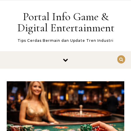
Skip to content
Portal Info Game &
Digital Entertainment
Tips Cerdas Bermain dan Update Tren Industri