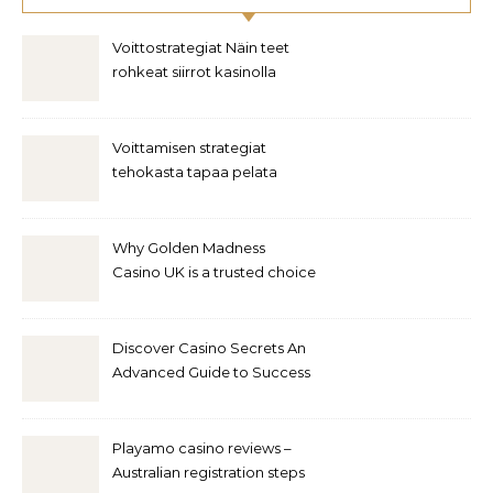
Voittostrategiat Näin teet
rohkeat siirrot kasinolla
Voittamisen strategiat
tehokasta tapaa pelata
uhkapelejä viisaasti
Why Golden Madness
Casino UK is a trusted choice
for UK players in 2026
Discover Casino Secrets An
Advanced Guide to Success
Playamo casino reviews –
Australian registration steps