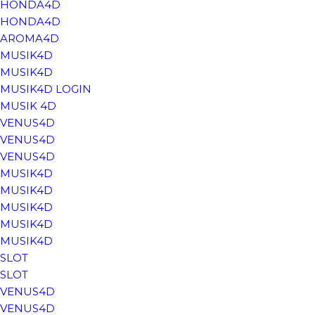
HONDA4D
HONDA4D
AROMA4D
MUSIK4D
MUSIK4D
MUSIK4D LOGIN
MUSIK 4D
VENUS4D
VENUS4D
VENUS4D
MUSIK4D
MUSIK4D
MUSIK4D
MUSIK4D
MUSIK4D
SLOT
SLOT
VENUS4D
VENUS4D