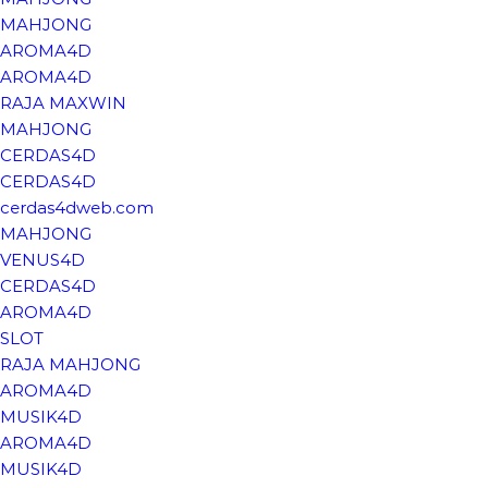
MAHJONG
AROMA4D
AROMA4D
RAJA MAXWIN
MAHJONG
CERDAS4D
CERDAS4D
cerdas4dweb.com
MAHJONG
VENUS4D
CERDAS4D
AROMA4D
SLOT
RAJA MAHJONG
AROMA4D
MUSIK4D
AROMA4D
MUSIK4D