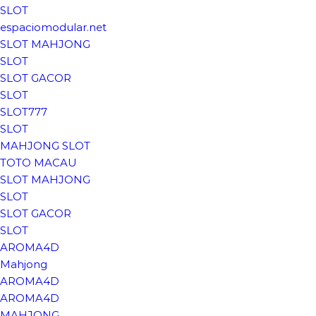
SLOT
espaciomodular.net
SLOT MAHJONG
SLOT
SLOT GACOR
SLOT
SLOT777
SLOT
MAHJONG SLOT
TOTO MACAU
SLOT MAHJONG
SLOT
SLOT GACOR
SLOT
AROMA4D
Mahjong
AROMA4D
AROMA4D
MAHJONG