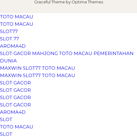
Graceful Theme by
Optima Themes
TOTO MACAU
TOTO MACAU
SLOT77
SLOT 77
AROMA4D
SLOT GACOR MAHJONG TOTO MACAU PEMERINTAHAN
DUNIA
MAXWIN SLOT77 TOTO MACAU
MAXWIN SLOT77 TOTO MACAU
SLOT GACOR
SLOT GACOR
SLOT GACOR
SLOT GACOR
AROMA4D
SLOT
TOTO MACAU
SLOT