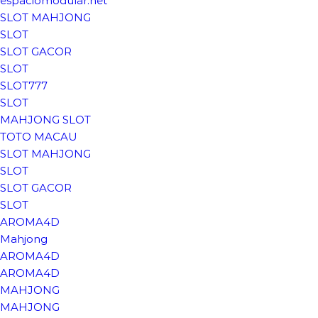
espaciomodular.net
SLOT MAHJONG
SLOT
SLOT GACOR
SLOT
SLOT777
SLOT
MAHJONG SLOT
TOTO MACAU
SLOT MAHJONG
SLOT
SLOT GACOR
SLOT
AROMA4D
Mahjong
AROMA4D
AROMA4D
MAHJONG
MAHJONG