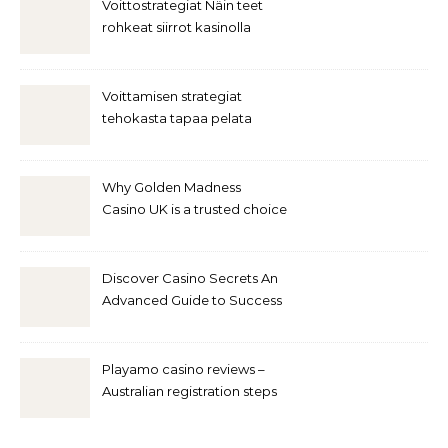
Voittostrategiat Näin teet
rohkeat siirrot kasinolla
Voittamisen strategiat
tehokasta tapaa pelata
uhkapelejä viisaasti
Why Golden Madness
Casino UK is a trusted choice
for UK players in 2026
Discover Casino Secrets An
Advanced Guide to Success
Playamo casino reviews –
Australian registration steps
guide