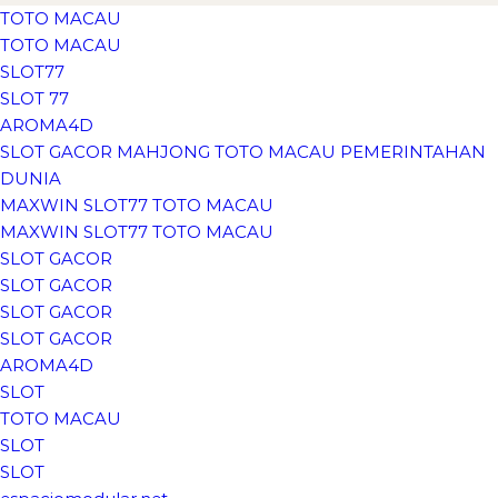
TOTO MACAU
TOTO MACAU
SLOT77
SLOT 77
AROMA4D
SLOT GACOR MAHJONG TOTO MACAU PEMERINTAHAN
DUNIA
MAXWIN SLOT77 TOTO MACAU
MAXWIN SLOT77 TOTO MACAU
SLOT GACOR
SLOT GACOR
SLOT GACOR
SLOT GACOR
AROMA4D
SLOT
TOTO MACAU
SLOT
SLOT