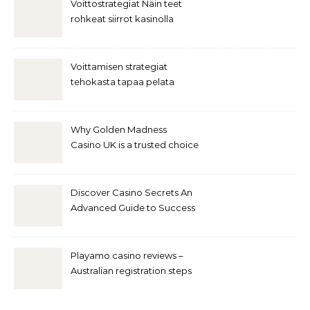
Voittostrategiat Näin teet
rohkeat siirrot kasinolla
Voittamisen strategiat
tehokasta tapaa pelata
uhkapelejä viisaasti
Why Golden Madness
Casino UK is a trusted choice
for UK players in 2026
Discover Casino Secrets An
Advanced Guide to Success
Playamo casino reviews –
Australian registration steps
guide