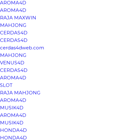
AROMA4D
AROMA4D
RAJA MAXWIN
MAHJONG
CERDAS4D
CERDAS4D
cerdas4dweb.com
MAHJONG
VENUS4D
CERDAS4D
AROMA4D
SLOT
RAJA MAHJONG
AROMA4D
MUSIK4D
AROMA4D
MUSIK4D
HONDA4D
HONDA4D