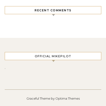
RECENT COMMENTS
OFFICIAL MIKEPILOT
.
Graceful Theme by
Optima Themes