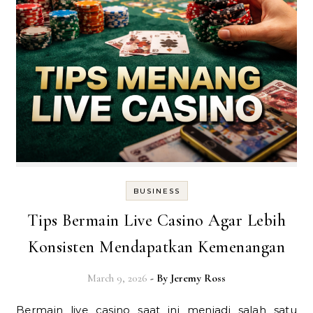
BUSINESS
Tips Bermain Live Casino Agar Lebih
Konsisten Mendapatkan Kemenangan
March 9, 2026
- By
Jeremy Ross
Bermain live casino saat ini menjadi salah satu