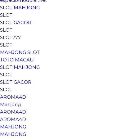
espaciomodular.net
SLOT MAHJONG
SLOT
SLOT GACOR
SLOT
SLOT777
SLOT
MAHJONG SLOT
TOTO MACAU
SLOT MAHJONG
SLOT
SLOT GACOR
SLOT
AROMA4D
Mahjong
AROMA4D
AROMA4D
MAHJONG
MAHJONG