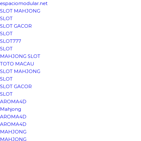
espaciomodular.net
SLOT MAHJONG
SLOT
SLOT GACOR
SLOT
SLOT777
SLOT
MAHJONG SLOT
TOTO MACAU
SLOT MAHJONG
SLOT
SLOT GACOR
SLOT
AROMA4D
Mahjong
AROMA4D
AROMA4D
MAHJONG
MAHJONG