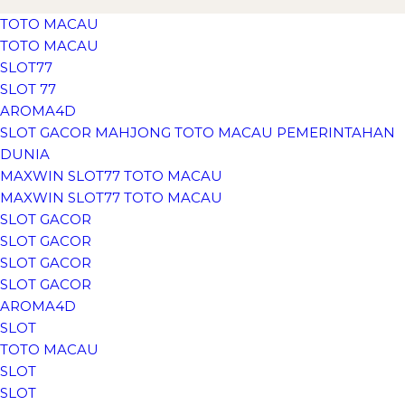
TOTO MACAU
TOTO MACAU
SLOT77
SLOT 77
AROMA4D
SLOT GACOR MAHJONG TOTO MACAU PEMERINTAHAN
DUNIA
MAXWIN SLOT77 TOTO MACAU
MAXWIN SLOT77 TOTO MACAU
SLOT GACOR
SLOT GACOR
SLOT GACOR
SLOT GACOR
AROMA4D
SLOT
TOTO MACAU
SLOT
SLOT