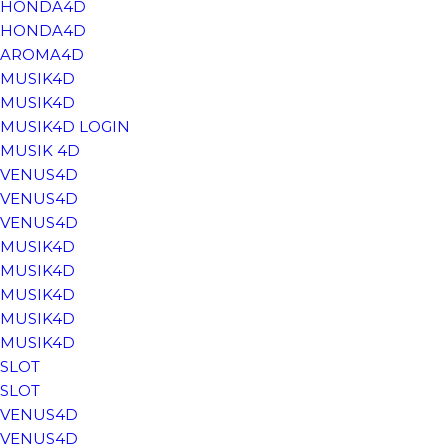
HONDA4D
HONDA4D
AROMA4D
MUSIK4D
MUSIK4D
MUSIK4D LOGIN
MUSIK 4D
VENUS4D
VENUS4D
VENUS4D
MUSIK4D
MUSIK4D
MUSIK4D
MUSIK4D
MUSIK4D
SLOT
SLOT
VENUS4D
VENUS4D