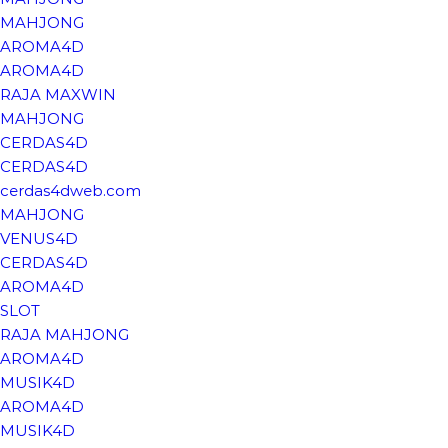
MAHJONG
AROMA4D
AROMA4D
RAJA MAXWIN
MAHJONG
CERDAS4D
CERDAS4D
cerdas4dweb.com
MAHJONG
VENUS4D
CERDAS4D
AROMA4D
SLOT
RAJA MAHJONG
AROMA4D
MUSIK4D
AROMA4D
MUSIK4D