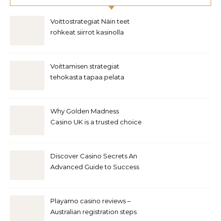
Voittostrategiat Näin teet
rohkeat siirrot kasinolla
Voittamisen strategiat
tehokasta tapaa pelata
uhkapelejä viisaasti
Why Golden Madness
Casino UK is a trusted choice
for UK players in 2026
Discover Casino Secrets An
Advanced Guide to Success
Playamo casino reviews –
Australian registration steps