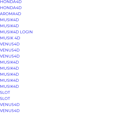
HONDA4D
HONDA4D
AROMA4D
MUSIK4D
MUSIK4D
MUSIK4D LOGIN
MUSIK 4D
VENUS4D
VENUS4D
VENUS4D
MUSIK4D
MUSIK4D
MUSIK4D
MUSIK4D
MUSIK4D
SLOT
SLOT
VENUS4D
VENUS4D