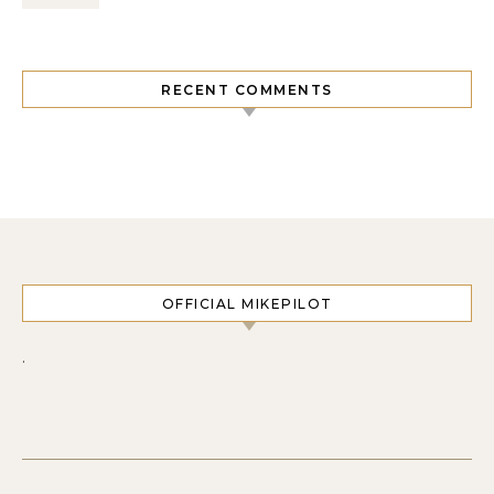
guide
RECENT COMMENTS
OFFICIAL MIKEPILOT
.