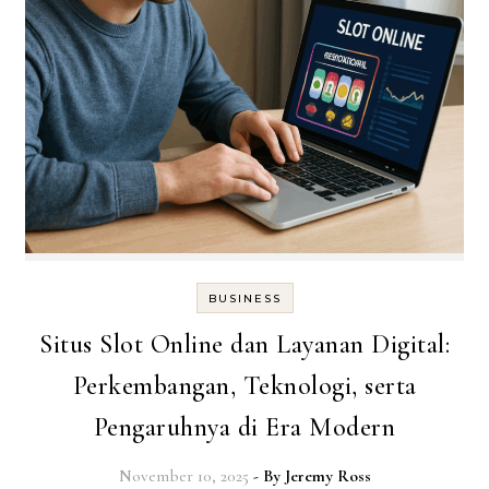
BUSINESS
Situs Slot Online dan Layanan Digital:
Perkembangan, Teknologi, serta
Pengaruhnya di Era Modern
November 10, 2025
- By
Jeremy Ross