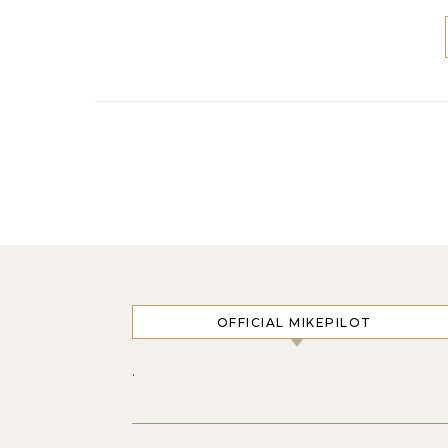
OFFICIAL MIKEPILOT
.