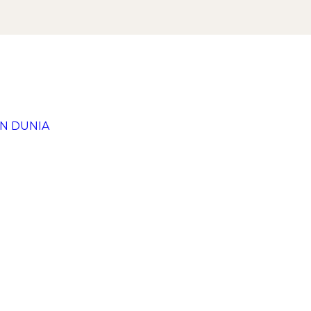
N DUNIA