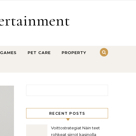
tertainment
 GAMES
PET CARE
PROPERTY
Search for:
RECENT POSTS
Voittostrategiat Näin teet
rohkeat siirrot kasinolla