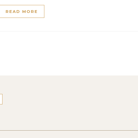
READ MORE