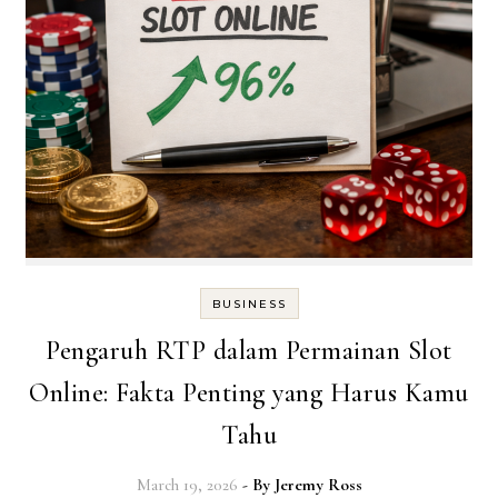
BUSINESS
Pengaruh RTP dalam Permainan Slot
Online: Fakta Penting yang Harus Kamu
Tahu
March 19, 2026
- By
Jeremy Ross