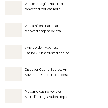
Voittostrategiat Näin teet
rohkeat siirrot kasinolla
Voittamisen strategiat
tehokasta tapaa pelata
uhkapelejä viisaasti
Why Golden Madness
Casino UK is a trusted choice
for UK players in 2026
Discover Casino Secrets An
Advanced Guide to Success
Playamo casino reviews –
Australian registration steps
guide