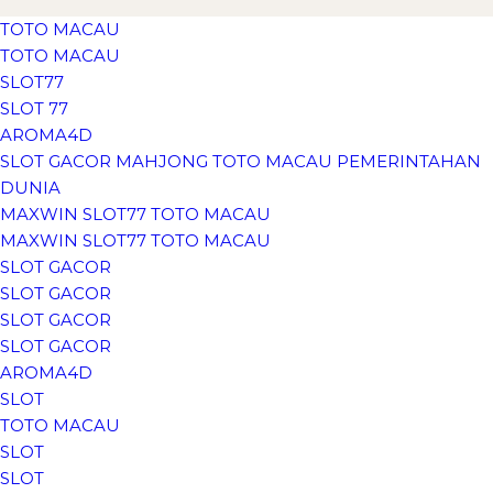
TOTO MACAU
TOTO MACAU
SLOT77
SLOT 77
AROMA4D
SLOT GACOR MAHJONG TOTO MACAU PEMERINTAHAN
DUNIA
MAXWIN SLOT77 TOTO MACAU
MAXWIN SLOT77 TOTO MACAU
SLOT GACOR
SLOT GACOR
SLOT GACOR
SLOT GACOR
AROMA4D
SLOT
TOTO MACAU
SLOT
SLOT