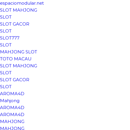
espaciomodular.net
SLOT MAHJONG
SLOT
SLOT GACOR
SLOT
SLOT777
SLOT
MAHJONG SLOT
TOTO MACAU
SLOT MAHJONG
SLOT
SLOT GACOR
SLOT
AROMA4D
Mahjong
AROMA4D
AROMA4D
MAHJONG
MAHJONG