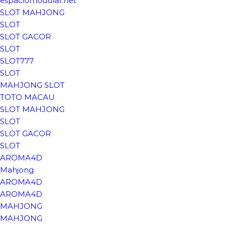
espaciomodular.net
SLOT MAHJONG
SLOT
SLOT GACOR
SLOT
SLOT777
SLOT
MAHJONG SLOT
TOTO MACAU
SLOT MAHJONG
SLOT
SLOT GACOR
SLOT
AROMA4D
Mahjong
AROMA4D
AROMA4D
MAHJONG
MAHJONG