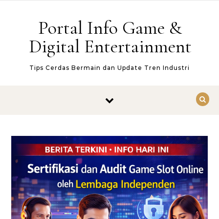
Skip to content
Portal Info Game &
Digital Entertainment
Tips Cerdas Bermain dan Update Tren Industri