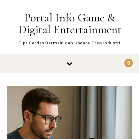
Skip to content
Portal Info Game &
Digital Entertainment
Tips Cerdas Bermain dan Update Tren Industri