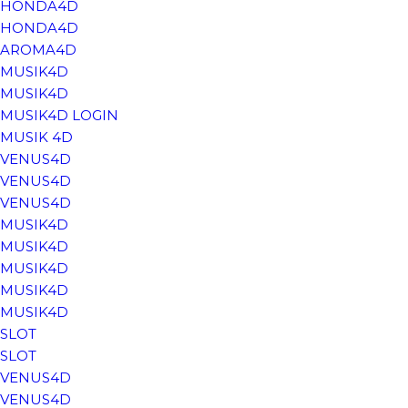
HONDA4D
HONDA4D
AROMA4D
MUSIK4D
MUSIK4D
MUSIK4D LOGIN
MUSIK 4D
VENUS4D
VENUS4D
VENUS4D
MUSIK4D
MUSIK4D
MUSIK4D
MUSIK4D
MUSIK4D
SLOT
SLOT
VENUS4D
VENUS4D