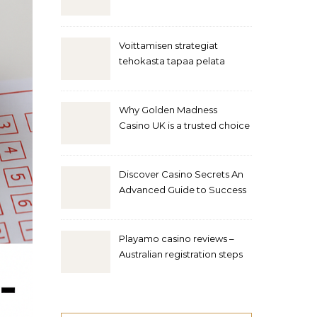
Voittamisen strategiat
tehokasta tapaa pelata
uhkapelejä viisaasti
Why Golden Madness
Casino UK is a trusted choice
for UK players in 2026
Discover Casino Secrets An
Advanced Guide to Success
Playamo casino reviews –
Australian registration steps
guide