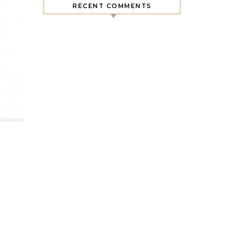
RECENT COMMENTS