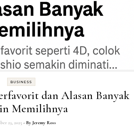
BUSINESS
Terfavorit dan Alasan Banyak
in Memilihnya
er 23, 2025
- By
Jeremy Ross