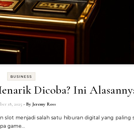
BUSINESS
enarik Dicoba? Ini Alasanny
er 18, 2025
- By
Jeremy Ross
napa game…