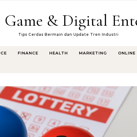
o Game & Digital En
Tips Cerdas Bermain dan Update Tren Industri
RCE
FINANCE
HEALTH
MARKETING
ONLINE