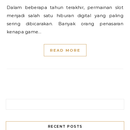
Dalam beberapa tahun terakhir, permainan slot
menjadi salah satu hiburan digital yang paling
sering dibicarakan. Banyak orang penasaran
kenapa game…
READ MORE
Search for:
RECENT POSTS