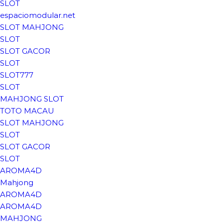
SLOT
espaciomodular.net
SLOT MAHJONG
SLOT
SLOT GACOR
SLOT
SLOT777
SLOT
MAHJONG SLOT
TOTO MACAU
SLOT MAHJONG
SLOT
SLOT GACOR
SLOT
AROMA4D
Mahjong
AROMA4D
AROMA4D
MAHJONG