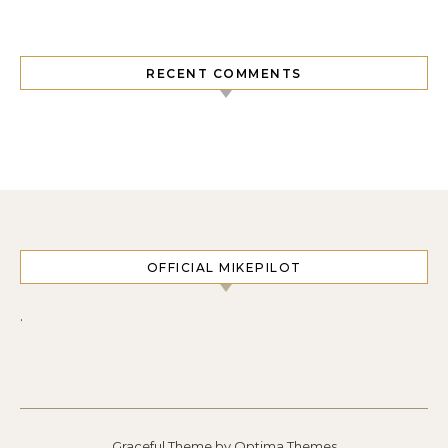
RECENT COMMENTS
OFFICIAL MIKEPILOT
.
Graceful Theme by
Optima Themes