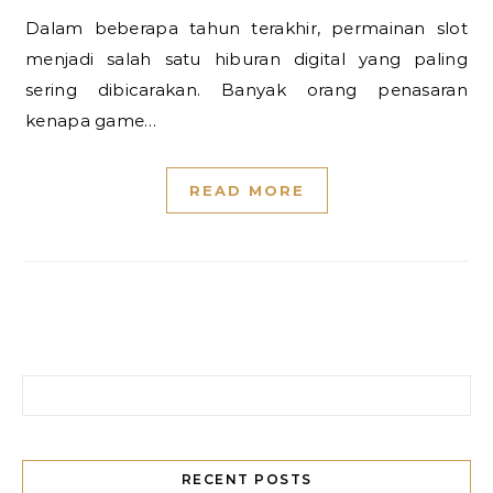
Dalam beberapa tahun terakhir, permainan slot
menjadi salah satu hiburan digital yang paling
sering dibicarakan. Banyak orang penasaran
kenapa game…
READ MORE
Search for:
RECENT POSTS