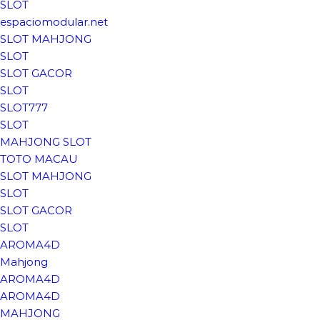
SLOT
espaciomodular.net
SLOT MAHJONG
SLOT
SLOT GACOR
SLOT
SLOT777
SLOT
MAHJONG SLOT
TOTO MACAU
SLOT MAHJONG
SLOT
SLOT GACOR
SLOT
AROMA4D
Mahjong
AROMA4D
AROMA4D
MAHJONG