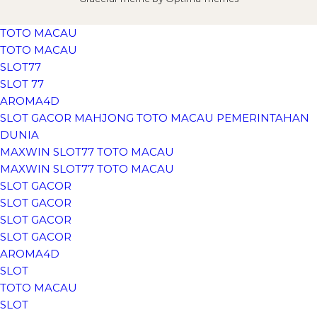
TOTO MACAU
TOTO MACAU
SLOT77
SLOT 77
AROMA4D
SLOT GACOR MAHJONG TOTO MACAU PEMERINTAHAN
DUNIA
MAXWIN SLOT77 TOTO MACAU
MAXWIN SLOT77 TOTO MACAU
SLOT GACOR
SLOT GACOR
SLOT GACOR
SLOT GACOR
AROMA4D
SLOT
TOTO MACAU
SLOT