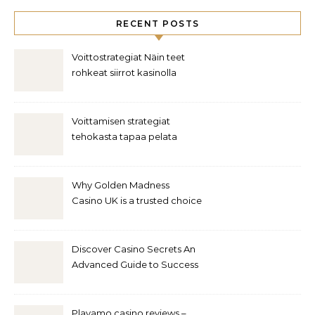
RECENT POSTS
Voittostrategiat Näin teet
rohkeat siirrot kasinolla
Voittamisen strategiat
tehokasta tapaa pelata
uhkapelejä viisaasti
Why Golden Madness
Casino UK is a trusted choice
for UK players in 2026
Discover Casino Secrets An
Advanced Guide to Success
Playamo casino reviews –