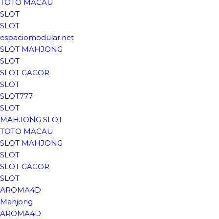
TOTO MACAU
SLOT
SLOT
espaciomodular.net
SLOT MAHJONG
SLOT
SLOT GACOR
SLOT
SLOT777
SLOT
MAHJONG SLOT
TOTO MACAU
SLOT MAHJONG
SLOT
SLOT GACOR
SLOT
AROMA4D
Mahjong
AROMA4D