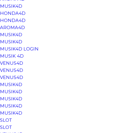
MUSIK4D
HONDA4D
HONDA4D
AROMA4D
MUSIK4D
MUSIK4D
MUSIK4D LOGIN
MUSIK 4D
VENUS4D
VENUS4D
VENUS4D
MUSIK4D
MUSIK4D
MUSIK4D
MUSIK4D
MUSIK4D
SLOT
SLOT