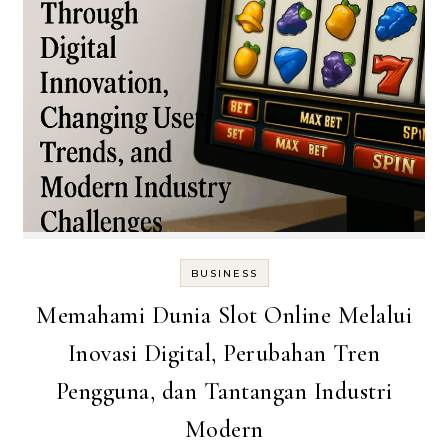
BUSINESS
Memahami Dunia Slot Online Melalui
Inovasi Digital, Perubahan Tren
Pengguna, dan Tantangan Industri
Modern