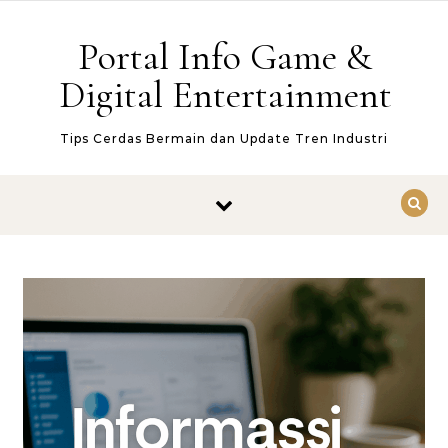
Skip to content
Portal Info Game &
Digital Entertainment
Tips Cerdas Bermain dan Update Tren Industri