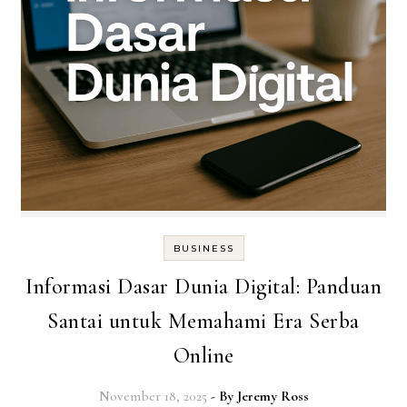
BUSINESS
Informasi Dasar Dunia Digital: Panduan
Santai untuk Memahami Era Serba
Online
November 18, 2025
- By
Jeremy Ross