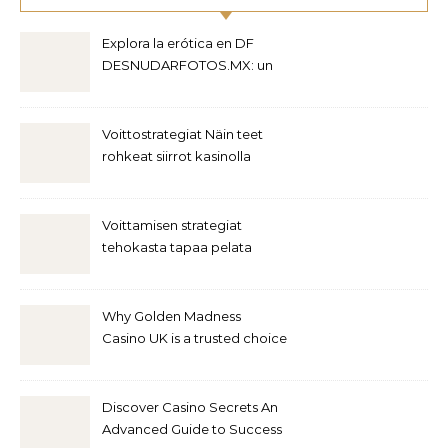
Explora la erótica en DF
DESNUDARFOTOS.MX: un
viaje a través de la IA y
Voittostrategiat Näin teet
rohkeat siirrot kasinolla
Voittamisen strategiat
tehokasta tapaa pelata
uhkapelejä viisaasti
Why Golden Madness
Casino UK is a trusted choice
for UK players in 2026
Discover Casino Secrets An
Advanced Guide to Success