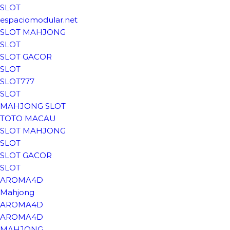
SLOT
espaciomodular.net
SLOT MAHJONG
SLOT
SLOT GACOR
SLOT
SLOT777
SLOT
MAHJONG SLOT
TOTO MACAU
SLOT MAHJONG
SLOT
SLOT GACOR
SLOT
AROMA4D
Mahjong
AROMA4D
AROMA4D
MAHJONG