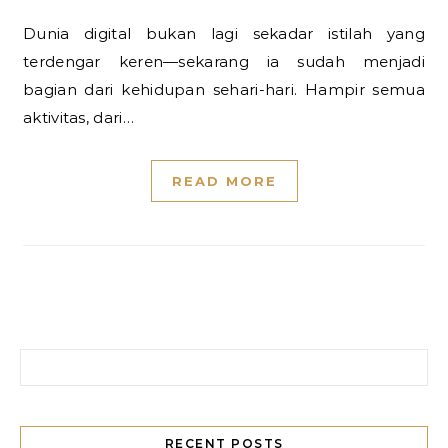
Dunia digital bukan lagi sekadar istilah yang
terdengar keren—sekarang ia sudah menjadi
bagian dari kehidupan sehari-hari. Hampir semua
aktivitas, dari…
READ MORE
Search for:
RECENT POSTS