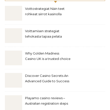
Voittostrategiat Näin teet
rohkeat siirrot kasinolla
Voittamisen strategiat
tehokasta tapaa pelata
uhkapelejä viisaasti
Why Golden Madness
Casino UK is a trusted choice
for UK players in 2026
Discover Casino Secrets An
Advanced Guide to Success
Playamo casino reviews –
Australian registration steps
guide