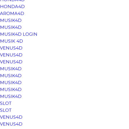
HONDA4D
AROMA4D
MUSIK4D
MUSIK4D
MUSIK4D LOGIN
MUSIK 4D
VENUS4D
VENUS4D
VENUS4D
MUSIK4D
MUSIK4D
MUSIK4D
MUSIK4D
MUSIK4D
SLOT
SLOT
VENUS4D
VENUS4D