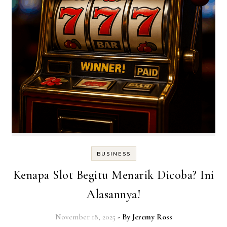
BUSINESS
Kenapa Slot Begitu Menarik Dicoba? Ini
Alasannya!
November 18, 2025
- By
Jeremy Ross