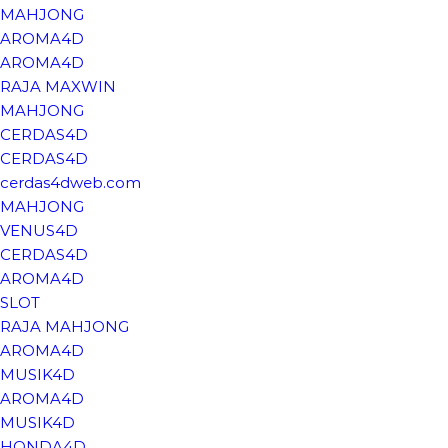
MAHJONG
AROMA4D
AROMA4D
RAJA MAXWIN
MAHJONG
CERDAS4D
CERDAS4D
cerdas4dweb.com
MAHJONG
VENUS4D
CERDAS4D
AROMA4D
SLOT
RAJA MAHJONG
AROMA4D
MUSIK4D
AROMA4D
MUSIK4D
HONDA4D