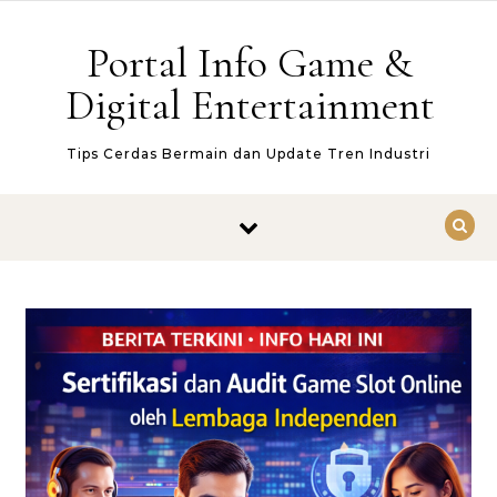
Skip to content
Portal Info Game &
Digital Entertainment
Tips Cerdas Bermain dan Update Tren Industri