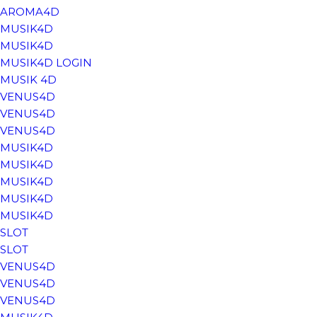
AROMA4D
MUSIK4D
MUSIK4D
MUSIK4D LOGIN
MUSIK 4D
VENUS4D
VENUS4D
VENUS4D
MUSIK4D
MUSIK4D
MUSIK4D
MUSIK4D
MUSIK4D
SLOT
SLOT
VENUS4D
VENUS4D
VENUS4D