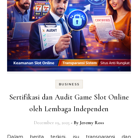
BUSINESS
Sertifikasi dan Audit Game Slot Online
oleh Lembaga Independen
December 19, 2025
- By
Jeremy Ross
Dalam berita terkini, isu transparansi dan