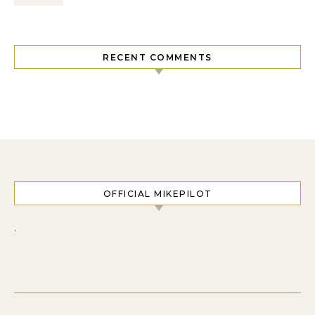
guide
RECENT COMMENTS
OFFICIAL MIKEPILOT
.