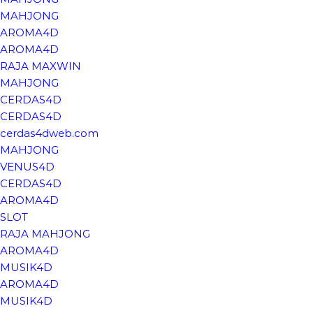
MAHJONG
AROMA4D
AROMA4D
RAJA MAXWIN
MAHJONG
CERDAS4D
CERDAS4D
cerdas4dweb.com
MAHJONG
VENUS4D
CERDAS4D
AROMA4D
SLOT
RAJA MAHJONG
AROMA4D
MUSIK4D
AROMA4D
MUSIK4D