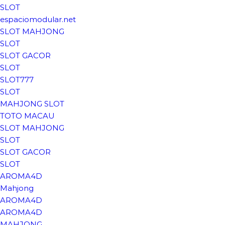
SLOT
espaciomodular.net
SLOT MAHJONG
SLOT
SLOT GACOR
SLOT
SLOT777
SLOT
MAHJONG SLOT
TOTO MACAU
SLOT MAHJONG
SLOT
SLOT GACOR
SLOT
AROMA4D
Mahjong
AROMA4D
AROMA4D
MAHJONG