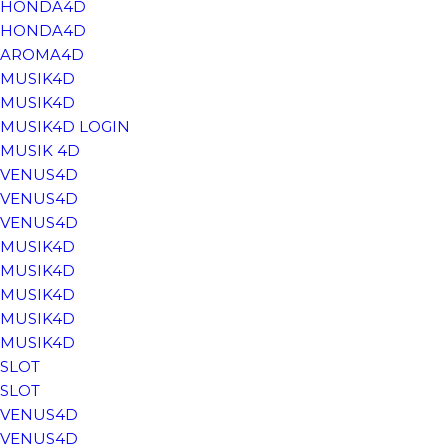
HONDA4D
HONDA4D
AROMA4D
MUSIK4D
MUSIK4D
MUSIK4D LOGIN
MUSIK 4D
VENUS4D
VENUS4D
VENUS4D
MUSIK4D
MUSIK4D
MUSIK4D
MUSIK4D
MUSIK4D
SLOT
SLOT
VENUS4D
VENUS4D