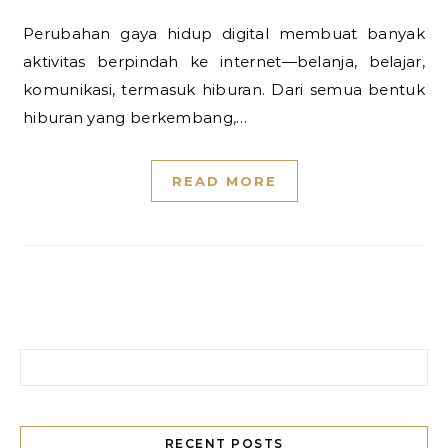
Perubahan gaya hidup digital membuat banyak
aktivitas berpindah ke internet—belanja, belajar,
komunikasi, termasuk hiburan. Dari semua bentuk
hiburan yang berkembang,…
READ MORE
Search for:
RECENT POSTS