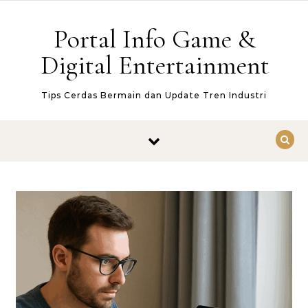
Skip to content
Portal Info Game &
Digital Entertainment
Tips Cerdas Bermain dan Update Tren Industri