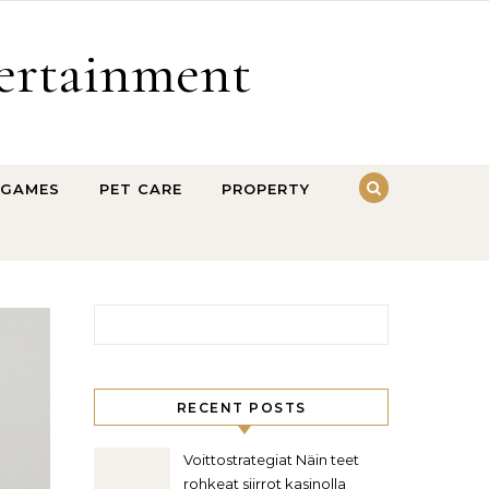
tertainment
 GAMES
PET CARE
PROPERTY
Search for:
RECENT POSTS
Voittostrategiat Näin teet
rohkeat siirrot kasinolla