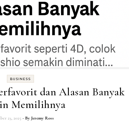
BUSINESS
Terfavorit dan Alasan Banyak
in Memilihnya
er 23, 2025
- By
Jeremy Ross