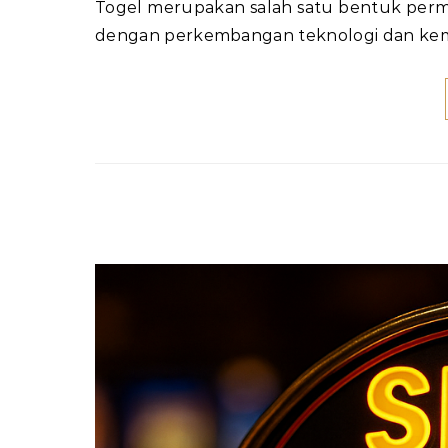
Togel merupakan salah satu bentuk permainan berbasis angka yang telah dikenal sejak lama. Seiring
dengan perkembangan teknologi dan ke