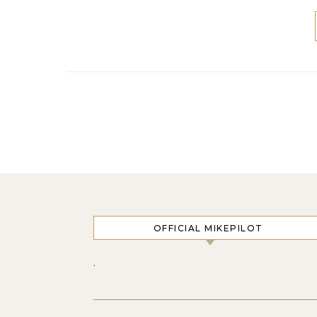
OFFICIAL MIKEPILOT
.