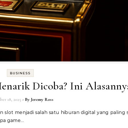
BUSINESS
enarik Dicoba? Ini Alasanny
er 18, 2025
- By
Jeremy Ross
napa game…