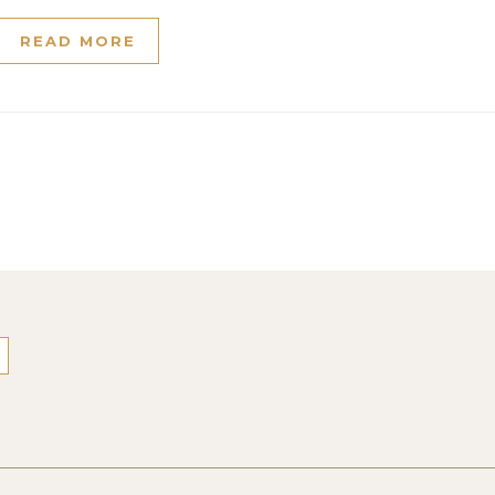
READ MORE