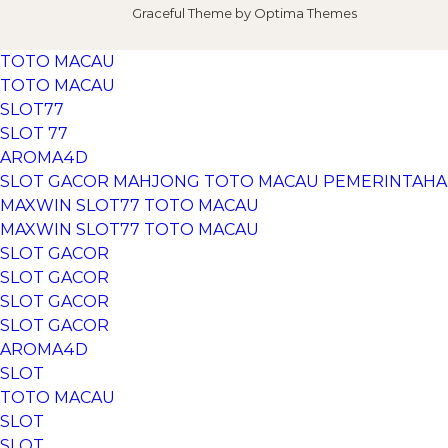
Graceful Theme by
Optima Themes
TOTO MACAU
TOTO MACAU
SLOT77
SLOT 77
AROMA4D
SLOT GACOR MAHJONG TOTO MACAU PEMERINTAHA
MAXWIN SLOT77 TOTO MACAU
MAXWIN SLOT77 TOTO MACAU
SLOT GACOR
SLOT GACOR
SLOT GACOR
SLOT GACOR
AROMA4D
SLOT
TOTO MACAU
SLOT
SLOT