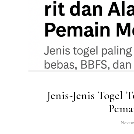
Jenis-Jenis Togel 
Pema
Novemb