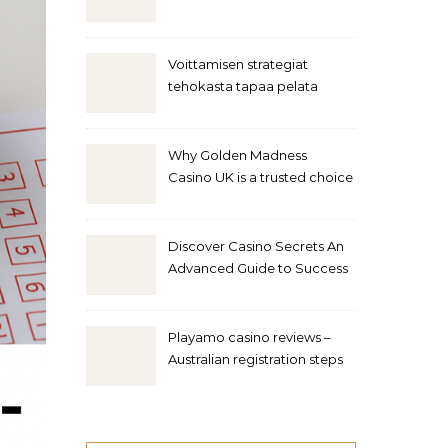
Voittamisen strategiat
tehokasta tapaa pelata
uhkapelejä viisaasti
Why Golden Madness
Casino UK is a trusted choice
for UK players in 2026
Discover Casino Secrets An
Advanced Guide to Success
Playamo casino reviews –
Australian registration steps
guide