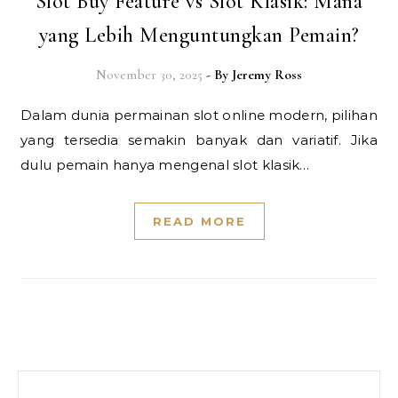
Slot Buy Feature vs Slot Klasik: Mana
yang Lebih Menguntungkan Pemain?
November 30, 2025
- By
Jeremy Ross
Dalam dunia permainan slot online modern, pilihan
yang tersedia semakin banyak dan variatif. Jika
dulu pemain hanya mengenal slot klasik…
READ MORE
Search for: