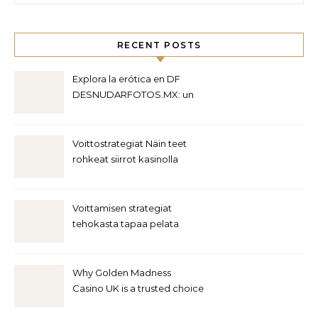
RECENT POSTS
Explora la erótica en DF
DESNUDARFOTOS.MX: un
viaje a través de la IA y
Voittostrategiat Näin teet
rohkeat siirrot kasinolla
Voittamisen strategiat
tehokasta tapaa pelata
uhkapelejä viisaasti
Why Golden Madness
Casino UK is a trusted choice
for UK players in 2026