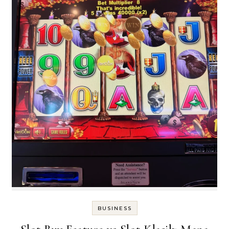
BUSINESS