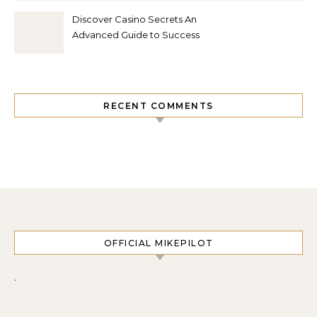
Discover Casino Secrets An
Advanced Guide to Success
RECENT COMMENTS
OFFICIAL MIKEPILOT
.